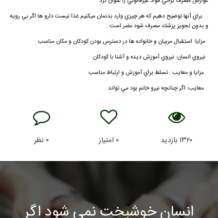
عوارض مصرف برخي مواد غيرقانوني را عنوان كرد
براي آنها توضيح دهيم كه هر چيزي وارد بدنمان ميكنيم غذا نيست دارو ها اگر بي رويه
و بدون تجويز پزشك مصرف شود مضر است .
مزايا: استقبال مربيان و خانواده ها در دسترس بودن كودكان و مكان مناسب
نيروي انسان: نيروي آموزش ديده و آشنا با كودكان
مزايا و معايب : تسلط براي آموزش و ارتباط مناسب
معايب: اگر چنانچه نيرو خانم بود مي تواند.
۱۳۲۰
بازدید
۰
امتیاز
۰
نظر
انسان خوشبخت نمی شود اگر