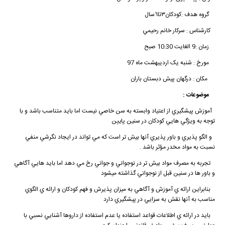
گروه هدف :كودكان٣تا٦سال
کارشناس : سركار خانم رحيمي
زمان :9 الغایت 10:30 صبح
مورخ : شنبه یک اردیبهشت ماه 97
مکان : درگهان پیش دبستان باران
موضوعات :
آموزش پيشگيري از اعتياد وابسته به سن خاصي نيست اما بايد متناسب باشد و با
توجه به ويژگي هايي كودكان در سنين پايين
و الگو پذيري و باور پذيري آنها بيش تر است كه مي تواند در ايجاد نگرشي منفي
نسبت به مواد مخدر مؤثر باشد .
تجربه به مصرف مواد بيش تر در نوجواني و جواني رخ مي دهد اما بايد هايي آگاهي
و باور ها در سنين قبل از نوجواني گذاشته ميشود
بنابراين ارائه ي آموزش و آگاهي به ميزان پذيرش و فهم كودكان و ارائه ي الگوي
مناسب به آنها نقش به سزايي در پيشگيري دارد
بايد در ارائه ي اطلاعات قواعد استفاده يا عدم استفاده از داروها آشنايي نسبي با