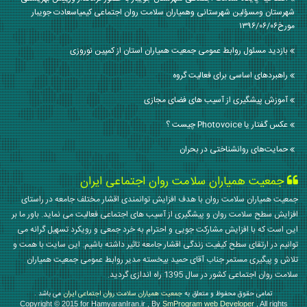
شهرستان ومسؤلین شهرستانی وهمیاران سلامت روان اجتماعی کیمیاسعادت جویبار
مورخ۱۳۹۶/۰۶/۰۶
بازدید مسئول روابط عمومی جمعیت همیاران استان از کمپین نوروزی
راهبردهای اساسی برای فعالیت گروه
آموزش پیشگیری از آسیب های فضای مجازی
عکس گفتار یا Photovoice چیست ؟
حمایت‌های روانشناختی در بحران
جمعیت همیاران سلامت روان اجتماعی ایران
جمعیت همیاران سلامت روان با هدف افزایش توانمندی اقشار مختلف جامعه در راستای
افزایش سطح سلامت روان و پیشگیری از آسیب های اجتماعی فعالیت می نماید. باور ما بر
این است که با افزایش مشارکت جویی و احترام به خرد جمعی و رویکرد تسهیل گرانه می
توانیم در ارتقای سطح کیفیت زندگی اقشار جامعه تاثیر داشته باشیم. این سایت با همت و
تلاش و پیگیری مستمر جناب آقای حمید بیخسته مدیر روابط عمومی جمعیت همیاران
سلامت روان اجتماعی کشور در سال 1395 راه اندازی گردید.
تمامی حقوق محفوظ و متعلق به
جمعیت همیاران سلامت روان اجتماعی ایران
می باشد .
Copyright © 2015 for HamyaranIran.ir , By
SmProgram web Developer
, All rights