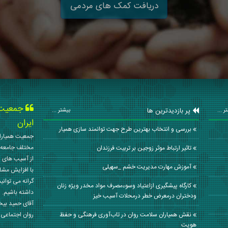
دریافت کمک های مردمی
جمعیت ه
پر بازدیدترین ها
ر ...
بیشتر ...
ایران
بررسی و انتخاب بهترین طرح جهت توانمند سازی همیار
جمعیت همیاران
مختلف جامعه 
تاثیر ارتباط موثر زوجین بر تربیت فرزندان
از آسیب های ا
آموزش مهارت مدیریت خشم _سهیلی
با افزایش مشا
گرانه می توانی
کارگاه پیشگیری ازاعتیاد وسوءمصرف مواد مخدر ویژه زنان
داشته باشیم. 
ودختران درمعرض خطر درمحلات آسیب خیز
آقای حمید بی
نقش همیاران سلامت روان در تاب‌آوری فرهنگی و حفظ
روان اجتماعی کشور در سال
هویت