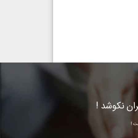
ن نکوشد !
ت !