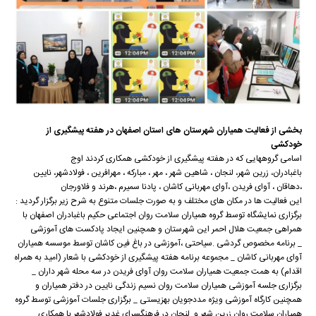
بخشی از فعالیت همیاران شهرستان های استان اصفهان در هفته
پیشگیری
از
خودکشی
اسامی گروههایی که در هفته پیشگیری از خودکشی همکاری کردند اوج
باغبادران، زرین شهر، لنجان ، شاهین شهر ، مهر ، مبارکه ، مهرافرین ، فولادشهر، نایین
،دهاقان ، آوای فریدن ،آوای مهربانی کاشان ، پادنا سمیرم ،هرند و فلاورجان
این فعاليت ها در مکان های مختلف و به صورت جلسات متنوع به شرح زیر برگزار گردید :
برگزاری نمایشگاه توسط گروه همیاران سلامت روان اجتماعی حکیم باغبادران اصفهان با
همراهی جمعیت هلال احمر این شهرستان و همچنین ایجاد پادکست های آموزشی
_ برنامه مخصوص گردشی .سیاحتی ،آموزشی در باغ فین کاشان توسط موسسه همیاران
آوای مهربانی کاشان _ مجموعه برنامه هفته پیشگیری از خودکشی با شعار (امید به همراه
اقدام) به همت جمعیت همیاران سلامت روان آوای فریدن در سه محله شهر داران _
برگزاری جلسه آموزشی همیاران سلامت روان نسیم زندگی نایین در دفتر همیاران و
همچنین کارگاه آموزشی ویژه مددجویان بهزیستی _ برگزاری جلسات آموزشی توسط گروه
همیاران سلامت روان زرین شهر و لنجان در فرهنگسرای غدیر فولادشهر با همکاری