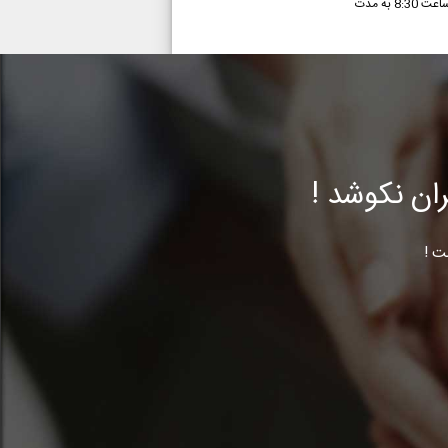
و روش های پیشگیری از مصرف برگزار شد. در این‌جلسه که با حضور همیاران سلامت روان مینودر قزوین تشکیل شذ اقای پرپایی کارشناس روانشناسی از ساعت 8:30 به مدت
ن نکوشد !
ت !