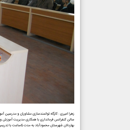
سالن کنفرانس فرمانداری با همکاری مدیریت آموزش و پ
بهاردلان شهرستان محمودآباد به مدت 6ساعت با تدریس آقای ایمان قاضی پور یکی از کارآفرینان موفق و با حضور 60نفر برگزار گردید .