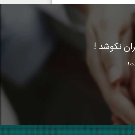
ن نکوشد !
ت !