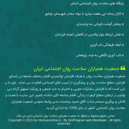
پایگاه های سلامت روان اجتماعی استان
کازار رسانه ایی هفته مبارزه با مواد مخدر شهرستان نوشهر
پخش گوشت قربانی به نیازمندان
نقش ارتباط موثر والدین در کاهش اعتیاد فرزندان
ابعاد فرهنگی تاب‌آوری
تاب آوری نگاهی به چند پژوهش
جمعیت همیاران سلامت روان اجتماعی ایران
جمعیت همیاران سلامت روان با هدف افزایش توانمندی اقشار مختلف جامعه در راستای
افزایش سطح سلامت روان و پیشگیری از آسیب های اجتماعی فعالیت می نماید. باور ما بر
این است که با افزایش مشارکت جویی و احترام به خرد جمعی و رویکرد تسهیل گرانه می
توانیم در ارتقای سطح کیفیت زندگی اقشار جامعه تاثیر داشته باشیم. این سایت با همت و
تلاش و پیگیری مستمر جناب آقای حمید بیخسته مدیر روابط عمومی جمعیت همیاران
سلامت روان اجتماعی کشور در سال 1395 راه اندازی گردید.
تمامی حقوق محفوظ و متعلق به
جمعیت همیاران سلامت روان اجتماعی ایران
می باشد .
Copyright © 2015 for HamyaranIran.ir , By
SmProgram web Developer
, All rights
reserved .