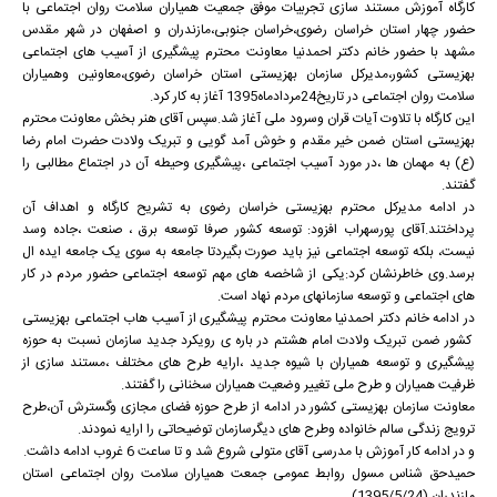
کارگاه آموزش مستند سازی تجربیات موفق جمعیت همیاران سلامت روان اجتماعی با
حضور چهار استان خراسان رضوی،خراسان جنوبی،مازندران و اصفهان در شهر مقدس
مشهد با حضور خانم دکتر احمدنیا معاونت محترم پیشگیری از آسیب های اجتماعی
بهزیستی کشور،مدیرکل سازمان بهزیستی استان خراسان رضوی،معاونین وهمیاران
سلامت روان اجتماعی در تاریخ24مردادماه1395 آغاز به کار کرد.
این کارگاه با تلاوت آیات قران وسرود ملی آغاز شد.سپس آقای هنر بخش معاونت محترم
بهزیستی استان ضمن خیر مقدم و خوش آمد گویی و تبریک ولادت حضرت امام رضا
(ع) به مهمان ها ،در مورد آسیب اجتماعی ،پیشگیری وحیطه آن در اجتماع مطالبی را
گفتند.
در ادامه مدیرکل محترم بهزیستی خراسان رضوی به تشریح کارگاه و اهداف آن
پرداختند.آقای پورسهراب افزود: توسعه کشور صرفا توسعه برق ، صنعت ،جاده وسد
نیست، بلکه توسعه اجتماعی نیز باید صورت بگیردتا جامعه به سوی یک جامعه ایده ال
برسد.وی خاطرنشان کرد:یکی از شاخصه های مهم توسعه اجتماعی حضور مردم در کار
های اجتماعی و توسعه سازمانهای مردم نهاد است.
در ادامه خانم دکتر احمدنیا معاونت محترم پیشگیری از آسیب هاب اجتماعی بهزیستی
کشور ضمن تبریک ولادت امام هشتم در باره ی رویکرد جدید سازمان نسبت به حوزه
پیشگیری و توسعه همیاران با شیوه جدید ،ارایه طرح های مختلف ،مستند سازی از
ظرفیت همیاران و طرح ملی تغییر وضعیت همیاران سخنانی را گفتند.
معاونت سازمان بهزیستی کشور در ادامه از طرح حوزه فضای مجازی وگسترش آن،طرح
ترویج زندگی سالم خانواده وطرح های دیگرسازمان توضیحاتی را ارایه نمودند.
و در ادامه کار آموزش با مدرسی آقای متولی شروع شد و تا ساعت 6 غروب ادامه داشت.
حمیدحق شناس مسول روابط عمومی جمعت همیاران سلامت روان اجتماعی استان
مازندران.(1395/5/24)