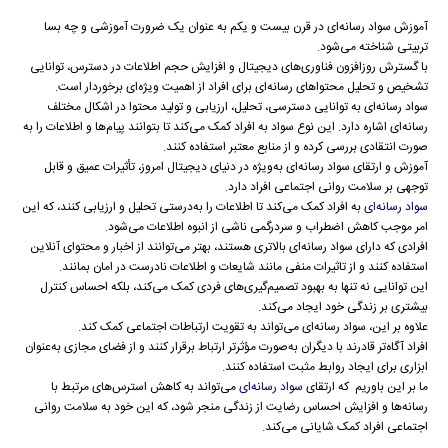
آموزش سواد رسانه‌ای در قرن بیست و یکم به عنوان یک ضرورت آموزشی و چه بسا
تربیتی شناخته می‌شود.
با گسترش روزافزون فناوری‌های دیجیتال و افزایش حجم اطلاعات در دسترس، توانایی
تشخیص و تحلیل محتواهای رسانه‌ای برای افراد از اهمیت ویژه‌ای برخوردار است.
سواد رسانه‌ای به توانایی دسترسی، تحلیل، ارزیابی و تولید محتوا در اشکال مختلف
رسانه‌ای اشاره دارد. این نوع سواد به افراد کمک می‌کند تا بتوانند پیام‌ها و اطلاعات را به
صورت انتقادی بررسی کرده و از منابع معتبر استفاده کنند.
آموزش و ارتقای سواد رسانه‌ای به‌ویژه در دنیای دیجیتال امروز، تأثیرات عمیق و قابل
توجهی بر سلامت روانی اجتماعی افراد دارد.
سواد رسانه‌ای
به افراد کمک می‌کند تا اطلاعات را به‌درستی تحلیل و ارزیابی کنند، که این
امر موجب کاهش اضطراب و سردرگمی ناشی از انبوه اطلاعات می‌شود.
افرادی که دارای سواد رسانه‌ای بالاتری هستند، بهتر می‌توانند از اخبار و محتوای آنلاین
استفاده کنند و از تاثیرات منفی مانند شایعات و اطلاعات نادرست در امان بمانند.
این توانایی نه تنها به بهبود تصمیم‌گیری‌های فردی کمک می‌کند، بلکه احساس کنترل
بیشتری بر زندگی خود ایجاد می‌کند.
علاوه بر این، سواد رسانه‌ای می‌تواند به تقویت ارتباطات اجتماعی کمک کند.
افراد آگاه‌تر قادرند با دیگران به‌صورت مؤثرتر ارتباط برقرار کنند و از فضای مجازی به‌عنوان
ابزاری برای ایجاد روابط مثبت استفاده کنند.
ما بر این باوریم که ارتقای
سواد رسانه‌ای
می‌تواند به کاهش استرس‌های مرتبط با
رسانه‌ها و افزایش احساس رضایت از زندگی منجر شود، که این خود به سلامت روانی
اجتماعی افراد کمک شایانی می‌کند.