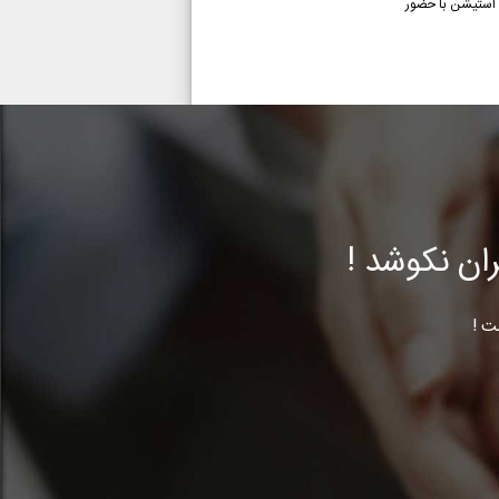
رچه ۳. مسابقه پیامکی ۴ .‌مسابقه فوتبال دستی ۵. دوچرخه سواری ۶.‌ مسابقه پلی استیشن با حضور
ن نکوشد !
ت !