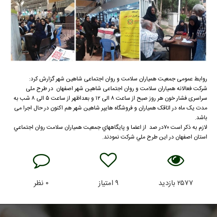
روابط عمومی جمعیت همیاران سلامت و روان اجتماعی شاهین شهر گزارش کرد:
شرکت فعالانه همیاران سلامت و روان اجتماعی شاهین شهر اصفهان در طرح ملی
سراسری فشار خون هر روز صبح از ساعت ۸ الی ۱۲ و بعداظهر از ساعت ۵ الی ۸ شب به
مدت یک ماه در اتاقک همیاران و فروشگاه هایپر شاهین شهر هم اکنون در حال اجرا می
باشد.
لازم به ذكر است ٧٠در صد از اعضا و پايگاههاي جمعيت همياران سلامت روان اجتماعي
استان اصفهان در اين طرح ملي شركت نمودند.
۲۵۷۷
بازدید
۹
امتیاز
۰
نظر