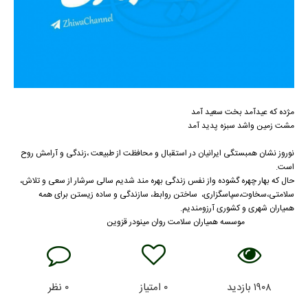
مژده که عیدآمد بخت سعید آمد
مشت زمین واشد سبزه پدید آمد
نوروز نشان همبستگی ایرانیان در استقبال و محافظت از طبیعت ،زندگی و آرامش روح
است.
حال که بهار چهره گشوده واز نفس زندگی بهره مند شدیم سالی سرشار از سعی و تلاش،
سلامتی،سخاوت،سپاسگزاری، ساختن روابط، سازندگی و ساده زیستن برای همه
همیاران شهری و کشوری آرزومندیم.
موسسه همیاران سلامت روان مینودر قزوین
۱۹۰۸
بازدید
۰
امتیاز
۰
نظر