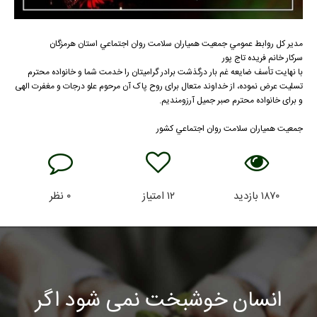
مدير كل روابط عمومي جمعيت همياران سلامت روان اجتماعي استان هرمزگان
سركار خانم فريده تاج پور
با نهایت تأسف ضایعه غم بار درگذشت برادر گرامیتان را خدمت شما و خانواده محترم
تسلیت عرض نموده، از خداوند متعال برای روح پاک آن مرحوم علو درجات و مغفرت الهی
و برای خانواده محترم صبر جمیل آرزومندیم.
جمعيت همياران سلامت روان اجتماعي كشور
۱۸۷۰
بازدید
۱۲
امتیاز
۰
نظر
انسان خوشبخت نمی شود اگر