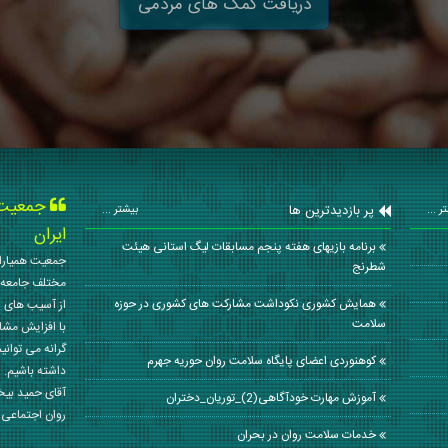
دریافت کمک های مردمی
جمعیت ه
پر بازدیدترین ها
ر ...
بیشتر ...
ایران
برنامه بازیهای هفته پنجم مسابقات لیگ استانی هیئت
جمعیت همیاران
شطرنج
مختلف جامعه 
همایش کشوری نکوداشت مشارکت های کشوری در حوزه
از آسیب های ا
سلامت
با افزایش مشا
گرانه می توانی
کوهنوردی اعضای پایگاه سلامت روان حوریه جهرم
داشته باشیم. 
آقای حمید بی
آموزش مهارت خودآگاهی(2)_توریان_دختران
روان اجتماعی کشور در سال
خدمات سلامت روان در بحران