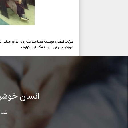
شركت اعضاي موسسه هميارسلامت روان نداي زندگي بلغان
اموزش برورش ودانشگاه اوز برگزارشد
انسان خوشب
شما 