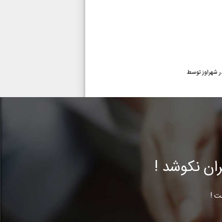
ر شهراوز توسط
ن نکوشد !
ت !