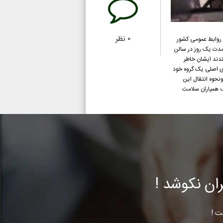
۰
نظر
و سومین کارگاه آموزشی مدیران روابط عمومی کشور که در شهریور ماه 1395برای مدیران روابط عمومی کشور
ستان در مدت یک روز در سالن
ندند ایشان خاطر
ای اصلی یک گروه خود
نحوه انتقال این
ف همیاران سلامت
ن نکوشد !
ت !