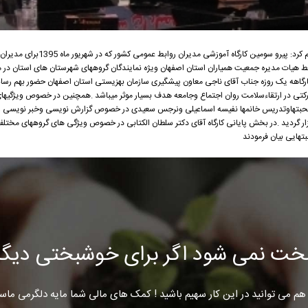
مدیر روابط عمومی جمعیت همیاران استان اصفهان اعلام کرد: پیر
 گردید ،متعاقبا همین دوره در تاریخ 95/7/25 توسط هیات مدیره جمعیت همیاران استان اصفهان ویژه نمایندگان گروههای شهرستان های ا
 کارگاهه یک روزه جناب آقای ناجی معاون پیشگیری سازمان بهزیستی استان اصفهان حضور بهم رسا
شارکتی در ارتقاءسلامت روان اجتماع وجامعه هدف بسیار موثر میباشد .همچنین در خصوص ویژگیه
ه با صحبتهاوتدریس خانمها نفیسه اسماعیلی ونرجس سعیدی در خصوص گزارش نویسی وخبر نویسی و
ار گردید .در بخش پایانی کارگاه آقای دکتر سلطان الکتابی در خصوص ویژگی های گروههای مختل
تهایی بیان فرمودند
خت نمی شود اگر برای خوشبختی دیگرا
هم می توانید در این کار سهیم باشید ! کمک های مالی شما مایه دلگرمی ماس