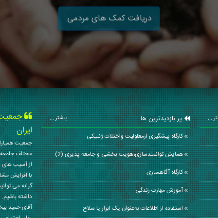
دریافت کمک های مردمی
جمعیت ه
پر بازدیدترین ها
ر ...
بیشتر ...
ایران
کارگاه پیشگیری ازمعلولیت واختلات ژنتیکی
جمعیت همیاران
مختلف جامعه 
همایش توانمندسازی،هویت بخشی و جامعه پذیری (2)
از آسیب های ا
کارگاه آگاهسازی
با افزایش مشا
گرانه می توانی
آموزش مهارت زندگی
داشته باشیم. 
آقای حمید بی
استفاده از اطلاعات به‌عنوان یک ابزار یا سلاح
روان اجتماعی کشور در سال