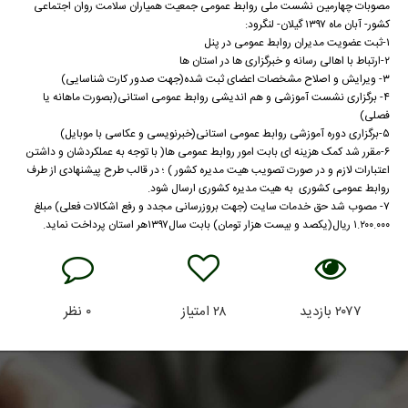
مصوبات چهارمین نشست ملی روابط عمومی جمعیت همیاران سلامت روان اجتماعی
کشور- آبان ماه ۱۳۹۷ گیلان- لنگرود:
۱-ثبت عضویت مدیران روابط عمومی در پنل
۲-ارتباط با اهالی رسانه و خبرگزاری ها در استان ها
۳- ویرایش و اصلاح مشخصات اعضای ثبت شده(جهت صدور کارت شناسایی)
۴- برگزاری نشست آموزشی و هم اندیشی روابط عمومی استانی(بصورت ماهانه یا
فصلی)
۵-برگزاری دوره آموزشی روابط عمومی استانی(خبرنویسی و عکاسی با موبایل)
۶-مقرر شد کمک هزینه ای بابت امور روابط عمومی ها( با توجه به عملکردشان و داشتن
اعتبارات لازم و در صورت تصویب هیت مدیره کشور ) ؛ در قالب طرح پیشنهادی از طرف
روابط عمومی کشوری به هیت مدیره کشوری ارسال شود.
۷- مصوب شد حق خدمات سایت (جهت بروزرسانی مجدد و رفع اشکالات فعلی) مبلغ
۱.۲۰۰.۰۰۰ ریال(یکصد و بیست هزار تومان) بابت سال۱۳۹۷هر استان پرداخت نماید.
۲۰۷۷
بازدید
۲۸
امتیاز
۰
نظر