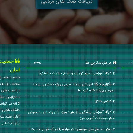
دریافت کمک های مردمی
جمعیت ه
پر بازدیدترین ها
ر ...
بیشتر ...
ایران
کارگاه آموزشی تسهیلگران ویژه طرح سلامت سالمندی
جمعیت همیاران
مختلف جامعه 
برگزاری کارگاه آموزشی روابط عمومی ویژه مسئولین روابط
عمومی پایگاه ها و گروه ها
از آسیب های ا
با افزایش مشا
کاهش طلاق
گرانه می توانی
داشته باشیم. 
کارگاه آموزشی پیشگیری ازاعتیاد ویژه زنان ودختران درمعرض
آقای حمید بی
خطر درمحلات آسیب خیز
روان اجتماعی کشور در سال
نقش سازمان‌های مردم‌نهاد در مبارزه با کار کودکان و حمایت از