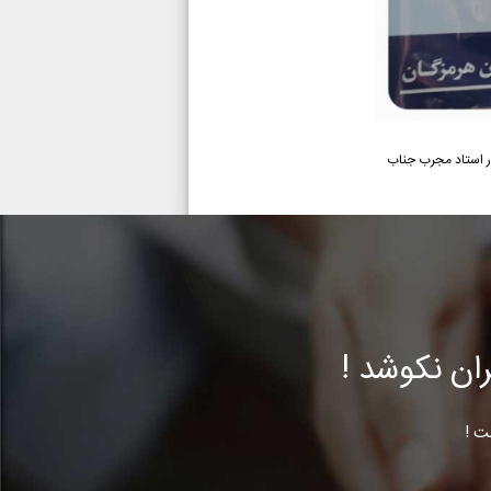
ر استاد مجرب جناب
ن نکوشد !
ت !