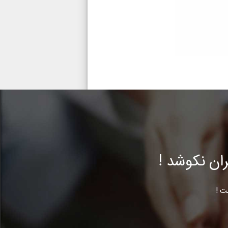
ن نکوشد !
ت !