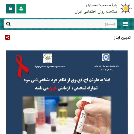
پایگاه جمعیت همیاران
سلامت روان اجتماعی ایران
كمپين ايدز