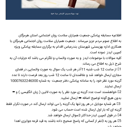
اطلاعيه مسابقه پيامكی جمعیت همیاران سلامت روان اجتماعی استان هرمزگان
به اطلاع عموم مردم عزيز ميرساند : جمعیت همیاران سلامت روان اجتماعی هرمزگان با
همکاری اداره بهزیستی شهرستان بندرعباس اقدام به برگزاری مسابقه پیامکی ويژه
کمپین ایدز نموده است.
كليه سوالات با موضوعات ایدز و به صورت واتساپ و تلگرام می باشد كه جزئيات آن به
شرح ذيل به اطلاع می رساند:
1⃣ از ساعت 12 شب شنبه 11آذر هر شب یک سوال به صورت واتساپی در فضای
مجازی ارسال خواهد شد و علاقمندان تا ساعت 12 شب روز بعد فرصت دارند تا عدد
گزينه مورد نظر خود را به سامانه پیامکی دفتر جمعیت به شماره 10007632246300
ارسال نمايند.
2⃣ خواهشمند است عدد گزينه ی مورد نظر را به صورت لاتين ( زبان انگلیسی ) و ⬅️
بدون هیچ گونه توضیح اضافه ➡️ ارسال نماييد.
3⃣ هر شماره موبايل در هر روز تنها یک گزينه را می تواند ارسال كند در صورت تكرار، فقط
گزينه ای كه بار اول ارسال شده است حساب می شود.
4⃣ در طول کمپین ایدز حداكثر 3سوال ارسال خواهد شد.
5⃣ هر روز به 3نفر از کسانی که پاسخ صحیح داده باشند به قید قرعه جوایزی اهدا
خواهد شد.