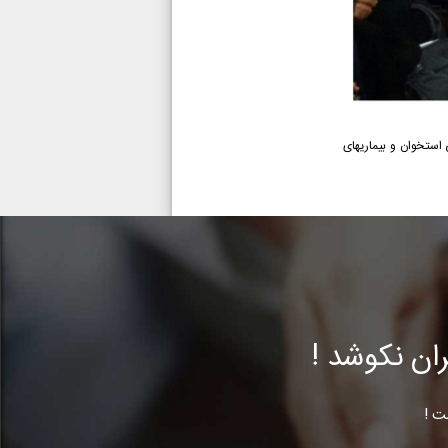
استخوان و بیماریهای
ن نکوشد !
ت !