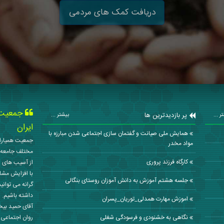
دریافت کمک های مردمی
جمعیت ه
پر بازدیدترین ها
ر ...
بیشتر ...
ایران
همایش ملی صیانت و گفتمان سازی اجتماعی شدن مبارزه با
جمعیت همیاران
مواد مخدر
مختلف جامعه 
کارگاه فرزند پروری
از آسیب های ا
با افزایش مشا
جلسه هشتم آموزش به دانش آموزان روستای بنگالی
گرانه می توانی
داشته باشیم. 
اموزش مهارت همدلی_توریان_پسران
آقای حمید بی
نگاهی به خشنودی و فرسودگی شغلی
روان اجتماعی کشور در سال