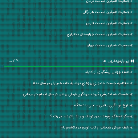
جمعیت همیاران سلامت كرمان
جمعیت همیاران سلامت هرمزگان
جمعیت همیاران سلامت فارس
جمعیت همیاران سلامت چهارمحال بختياري
جمعیت همیاران سلامت تهران
پر بازدیدترین ها
بیشتر ...
هفته جهانی پیشگیری از اعتیاد
اختتاميه جلسات حضوري روزهاي دوشنبه خانه همياران در سال ١٤٠٠
نشست هم انديشي گروه تسهيلگري فرداي روشن در حال انجام كار ميداني
طرح غربالگري بينايي سنجي با دستگاه
چگونه جنگ، پیوند ایمن کودک و والد را تهدید می‌کند؟
رابطه هوش هیجانی و تاب آوری در دانشجویان