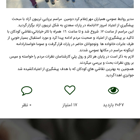
مدير روابط عمومي همياران مهر إعلام كرد:دومين مراسم برپايي تريبون آزاد با مبحث
پيشگيري از اعتياد امروز ١٢ابانماه در پارك سعدي به شكل تريبون ازاد برگزار گرديد.
اين مراسم از ساعت ١٢. شروع شد و تا ساعت ١٦ همراه با تاتر خياباني،نقاشي كودكان با
تاكيد بر پيشگيري از اعتياد و صحبت مردم ادامه پيدا كرد و مورد استقبال بسيار خوبي از
طرف عابرات خانواده ها ونوجوانان حاضر در پارك قرار گرفت و عموما خواستارادامه
اينگونه مراسم در مكانها عمومي شدند.
لازم به ذكر است در پايان هر تاتر و رول پلي كارشناسان نظرات مردم را خواسته و سپس
بر روي نظرات بحث و بررسي ميكردند.
همچنين به بهترين نقاشي هاي كودكان كه با هدف پيشگيري از اعتيادكشيده شد
جوايزي اهدا گرديد.
۲۰۶۷
بازدید
۱۷
امتیاز
۰
نظر