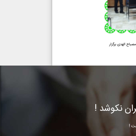
ط همیاران مصباح الهدی برگزار
ن نکوشد !
ت !