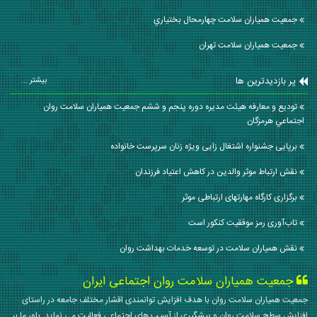
جمعیت همیاران سلامت چهارمحال بختياري
جمعیت همیاران سلامت تهران
پر بازدیدترین ها
بیشتر ...
توديع و معارفه هيئت مديره دوره پنجم و ششم جمعيت همياران سلامت روان
اجتماعي هرمزگان
برپایی جشنواره اشتغال‌ زایی ویژه زنان سرپرست خانواده
نقش ارتباط موثر والدین در کاهش اعتیاد فرزندان
برگزاری کارگاه مهارتهای ارتباطی موثر
تاب‌آوری رمز موفقیت کنکور است
نقش همیاران سلامت در توسعه خدمات بهداشت روان
جمعیت همیاران سلامت روان اجتماعی ایران
جمعیت همیاران سلامت روان با هدف افزایش توانمندی اقشار مختلف جامعه در راستای
افزایش سطح سلامت روان و پیشگیری از آسیب های اجتماعی فعالیت می نماید. باور ما بر