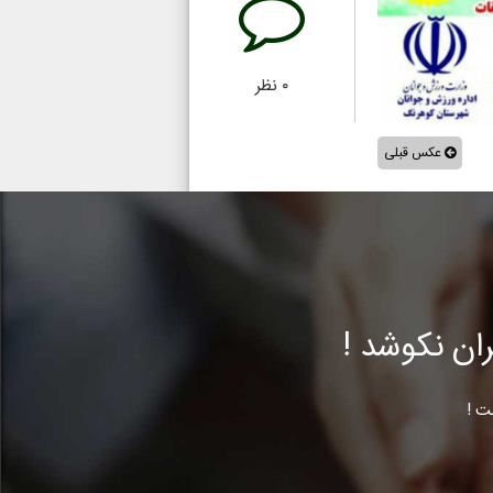
۰
نظر
عکس قبلی
ن نکوشد !
ت !