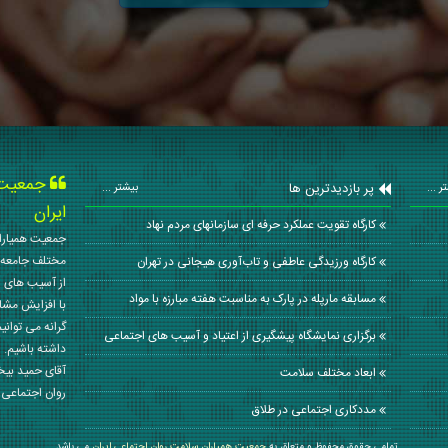
جمعیت ه
پر بازدیدترین ها
ر ...
بیشتر ...
ایران
کارگاه تقویت عملکرد حرفه ای سازمانهای مردم نهاد
جمعیت همیاران
مختلف جامعه 
کارگاه ورزیدگی عاطفی و تاب‌آوری هیجانی در تهران
از آسیب های ا
مسابقه مارپله در پارک به مناسبت هفته مبارزه با مواد
با افزایش مشا
گرانه می توانی
برگزاری نمایشگاه پیشگیری از اعتیاد و آسیب های اجتماعی
داشته باشیم. 
آقای حمید بی
ابعاد مختلف سلامت
روان اجتماعی کشور در سال
مددکاری اجتماعی در طلاق
تمامی حقوق محفوظ و متعلق به
جمعیت همیاران سلامت روان اجتماعی ایران
می باشد .