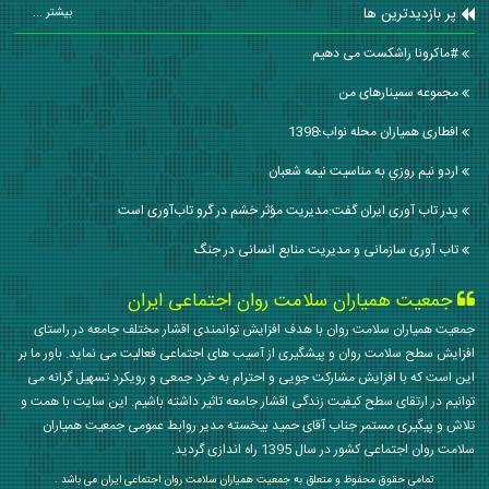
پر بازدیدترین ها
بیشتر ...
#ماکرونا راشکست می دهیم
مجموعه سمینارهای من
افطاری همیاران محله نواب؛1398
اردو نيم روزي به مناسيت نيمه شعبان
پدر تاب آوری ایران گفت:مدیریت مؤثر خشم در گرو تاب‌آوری است
تاب آوری سازمانی و مدیریت منابع انسانی در جنگ
جمعیت همیاران سلامت روان اجتماعی ایران
جمعیت همیاران سلامت روان با هدف افزایش توانمندی اقشار مختلف جامعه در راستای
افزایش سطح سلامت روان و پیشگیری از آسیب های اجتماعی فعالیت می نماید. باور ما بر
این است که با افزایش مشارکت جویی و احترام به خرد جمعی و رویکرد تسهیل گرانه می
توانیم در ارتقای سطح کیفیت زندگی اقشار جامعه تاثیر داشته باشیم. این سایت با همت و
تلاش و پیگیری مستمر جناب آقای حمید بیخسته مدیر روابط عمومی جمعیت همیاران
سلامت روان اجتماعی کشور در سال 1395 راه اندازی گردید.
تمامی حقوق محفوظ و متعلق به
جمعیت همیاران سلامت روان اجتماعی ایران
می باشد .