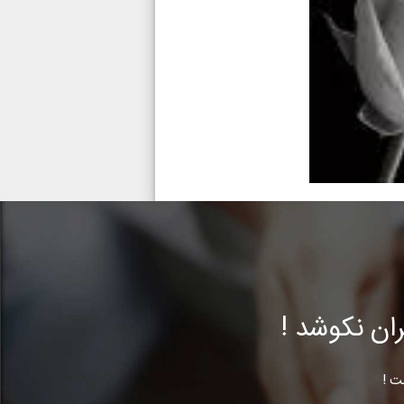
ن نکوشد !
ت !