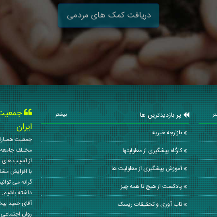
دریافت کمک های مردمی
جمعیت ه
پر بازدیدترین ها
ر ...
بیشتر ...
ایران
بازارچه خیریه
جمعیت همیاران
مختلف جامعه 
کارگاه پیشگیری از معلولیتها
از آسیب های ا
آموزش پیشگیری از معلولیت ها
با افزایش مشا
گرانه می توانی
پادکست از هیچ تا همه چیز
داشته باشیم. 
آقای حمید بی
تاب آوری و تحقیقات ریسک
روان اجتماعی کشور در سال