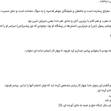
 می درخشد …
ه معراج رسانیده است و عاشقان و شیفتگان جوهر قدسیه را به سوگ نشانده است و نخل حسرت در 
ه مقرب و هم کلام با برترین آنان و حامل علم خدا یعنی جبرئیل امین بود.
م رسول (ص) و عزیزترین انسان‌ها در پیشگاه او بود؛ وجودی که نور پیامبر(ص) سراسر او را احاط
ُ
دم تا بخوابم پيامبر صدايم کرد فرمود تا چهار کار انجام نداده ای نخواب:
و گفتم ای رسول خدا چهار کار برايم مشخص کرده ايد که توان انجام آنها را ندارم .پيامبر فرمود:
تم کرده ای .
 .
م شد .
اکبر مثل اينکه حج و عمره به جای آورده ای .[1]