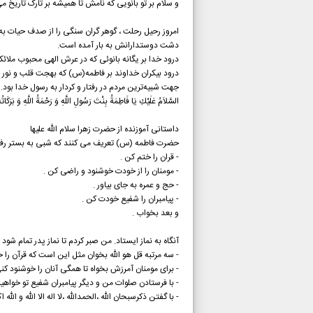
و سلام بر تو بانویی که نامش تا همیشه بر تارک تاریخ
امروز رحیل رحلت ، گوهر گران سنگی را از صدف حیات ب
دشت دوستدارانش به بار آمده است.
درود خدا بر یگانه بانوئی که در عرش الهی محبوب ملائک
درود بیکران خداوند بر فاطمه(س) که بهجت قلب و نور چش
جهت شبیه‌ترین مردم در رفتار و کردار به رسول خدا بود.
السَّلاَمُ عَلَيْكِ يَا فَاطِمَةُ بِنْتَ رَسُولِ اللَّهِ وَ رَحْمَةُ اللَّهِ وَ بَرَكَاتُه
داستانی آموزنده از حضرت زهرا سلام الله علیها
حضرت فاطمه (س) تعريف می کنند که شبی به بستر رفته بو
- قران را ختم کن .
- مومنان را از خودت خوشنود و راضی کن .
- حج و عمره به جای بياور .
- پيامبران را شفيع خودت کن .
و بعد بخواب .
آنگاه به نماز ايستاد. من صبر کردم تا نماز پدر تمام شود 
- سه مرتبه قل هو الله بخوان مثل اين است که قرآن را خ
- برای مومنان آمرزش بخواه تا همگی آنان را خوشنود کنی
- با فرستادن صلوات من و ديگر پيامبران شفيع تو خواهي
- با گفتن ذکرسبحان الله ،الحمدالله ،لا اله الا الله و الله 