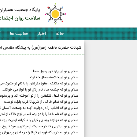
پایگاه جمعیت همیاران
سلامت روان اجتماع
خانه
اخبار
فعالیت ها
آ
شهادت حضرت فاطمه زهرا(ص) به پبشگاه مقدس امام
سلام بر تو ای پاره تن رسول خدا
سلام بر تو ای خلاصه جمال خداوند
سلام بر تو که ملائک ، هنوز ذکرشان را با نام تو متبرک می
سلام بر تو که چشمه ها ، نام زلال تو را آواز می خوانند.
سلام بر تو که گلها ، شکفتن را از تو آموخته اند و پرستوها 
سلام بر تو که تمام خاک ، از شرق تا غرب بارگاه توست
سلام بر تو که آفتاب را در دوازده آینه به وسعت آسمان ت
سلام بر تو که نام خدا را با دوازده قلم بر لوح خاک نوشت
سلام بر تو که دوازده رود بی کران را تا کرانه ابدیت روان
سلام بر تو ، بانویی که در حمایت از مردترین مرد تاریخ ،
سلام بر تو ، مادری که قهرمان کربلا را در دامان پرمهرش 