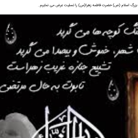
ر بزرگ اسلام (ص) حضرت فاطمه زهرا(س) را تسلیت عرض می نماییم .