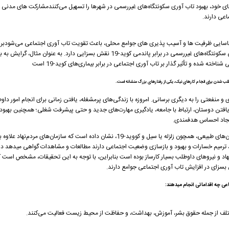
ت‌های خود، بهبود تاب آوری سکونتگاه‌های غیررسمی در شهر‌ها را تسهیل می‌کنندمشارکت های مدنی
اعی دارند.
شناسایی ظرفیت ها و آسیب پذیری های جوامع محلی، باعث تقویت تاب آوری اجتماعی می‌شود
بر
است که مشارکت عمومی در افزایش تاب آوری اجتماعی سکونتگاه‌های غیررسمی در برابر پاندمی کوید-19 نقش بسزایی دارد
خته شده و تأثیر گذار بر تاب آوری اجتماعی در برابر بیماری‌های کوید-19 است
ب شدن برای انجام کارهای نیک، یکی از رفتارهای بزرگ منشانه است.
منفعتی را به دیگری برسانی. امروزه با زندگی‌های پرمشغله، یافتن زمانی برای انجام امور داوطل
له یافتن دوستان، ارتباط با جامعه، یادگیری مهارت‌های جدید و حتی پیشرفت شغلی؛ همچنین بهبو
جاد احساس هدفمندی.
بنابر همین گزارش از تحریریه خانه تاب آوری ایران بحران‌های طبیعی، همچون زلزله یا سیل و کووید-19، نشان داده است که س
ترمیم خسارات و بهبود و بازسازی وضعیت اجتماعی دارند مطالعات و مشاهدات گواهی میدهد در 
اد و نیروهای داوطلب بسیار کارساز بوده است
بنابراین، با توجه به این تحقیقات، مشخص است ک
 بسزای در افزایش تاب آوری اجتماعی جوامع دارند.
ی چه اقداماتی انجام میدهند:
مختلف از جمله حقوق بشر، آموزش، بهداشت، و حفاظت از محیط زیست فعالیت می‌کنند
.