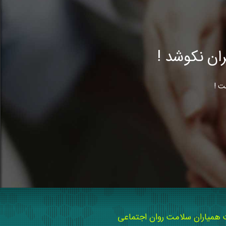
ن نکوشد !
ت !
میاران سلامت روان اجتماعی