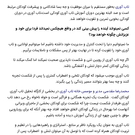
تاب آوری
به‌طور مستقیم با میزان موفقیت و جه بسا شادکامی و پیشرفت کودکان مرتبط
است و صد البته بهترین دوران آموزش تاب آوری کودکی است،تاب آوری در دوران
کودکی بخوبی تمرین و تقویت خواهد شد.
کسی نمیتواند آینده را پیش بینی کند در واقع هیچکس نمیداند فردا برای خود و
عزیزانش چگونه خواهد بود؟
ما نمیتوانیم دنیا را تحت کنترل و مدیریت خود داشته باشیم اما میتوانیم توانایی و تاب
آوری خود را تقویت کرده تا در نهایت بهتر از پس مشکلات و ناملایمات برآییم .
اگر چه تاب آوری از رویین تنی و شکست ناپذیری صحبت نمیکند اما کمک میکند تا
زندگی کودکان کمتر دچار تنش و آشفتگی باشد.
تاب آوری موجب میشود که کودکان تلخی و اضطراب کمتری را پس از شکست تجربه
کنند و چه بسا بهتر بتوانند مسیر زندگی را پی بگبرند.
محمدرضا مقدسی مدیر و موسس خانه تاب آوری
در بخشی از کارگاه تحلیل تاب آوری
کودکان گفت : شکست یک تجربه همگانی و فراگیر است و خواه ناخواه رخ می دهد تاب
آوری طرفدار شکست نیست چرا که شکست برای کودکان بخشی از ماجرای ویرانی
آنهاست اما بهرحال در زندگی کودکان اتفاق خواهد افتاد چه بهتر آنکه که برای رویارویی
موفق با چنین چهره ای از زندگی آموزش دیده و آماده باشیم .
تاب آوری به عنوان یک رویکرد ناظر بر منابع ، استراتژی و راهبردهایی را در تعلیم و
تربیت کودکان همراه کرده است که با توسل به آن میتوان تنش و اضطراب پس از