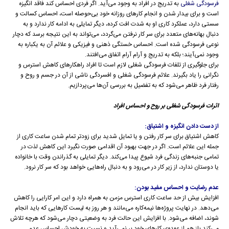
فرسودگی شغلی
به تدریج در افراد به وجود می‌آید. اگر فردی احساس کند فاقد انگیزه
است و برای بیدار شدن و انجام کارهای روزانه خود بی‌حوصله است، احساس کسالت و
سستی دارد، عملکرد کاری او به شدت افت کرده، دیگر تمایلی به ادامه کار ندارد و به
دنبال بهانه‌های متعدد برای سر کار نرفتن می‌گردد، می‌تواند به این نتیجه برسد که دچار
نوعی فرسودگی شده است. احساس خستگی ذهنی و فیزیکی و علائم آن به یکباره به
وجود نمی‌آیند؛ بلکه به تدریج و آرام آرام اتفاق می‌افتند.
برای جلوگیری از تلفات فرسودگی شغلی لازم است تا افراد راهکار‌های کاهش استرس و
نگرانی را یاد بگیرند. علائم فرسودگی شغلی و افسردگی ناشی از آن در جسم و روح و
رفتار فرد ظاهر می‌شود که به تفضیل به بررسی آن‌ها می‌پردازیم.
اثرات فرسودگی شغلی بر روح و احساس افراد
از دست دادن انگیزه و اشتیاق:
کاهش اشتیاق برای سر کار رفتن و یا تمایل شدید برای زودتر تمام شدن ساعت کاری از
جمله این علائم است. اگر در جهت بهبود آن اقدامی صورت نگیرد این کاهش لذت در
تمامی جنبه‌های زندگی فرد شیوع پیدا می‌کند. دیگر تمایلی به گذراندن وقت با خانواده
یا دوستان ندارد، از زیر کار در می‌رود و به دنبال راه‌هایی خواهد بود که سر کار نرود.
عدم رضایت و احساس مفید بودن:
افزایش بیش از حد ساعت کاری استرس مزمن به همراه دارد و این امر کارایی را کاهش
می‌دهد. در نهایت پروژه‌ها نیمه‌کاره می‌مانند و هر روز به لیست کارهایی که باید انجام
شوند، اضافه می‌شود. با افزایش این حالت فرد به وضعیتی دچار می‌شود که هرچه تلاش
می‌کند باز هم از عهده‌ی کارهای خود بر نمی‌آید و نسبت به خودش احساس عدم