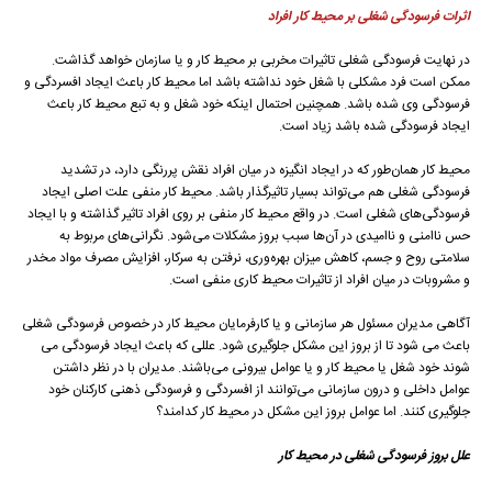
اثرات فرسودگی شغلی بر محیط کار افراد
در نهایت فرسودگی شغلی تاثیرات مخربی بر محیط کار و یا سازمان خواهد گذاشت.
ممکن است فرد مشکلی با شغل خود نداشته باشد اما محیط کار باعث ایجاد افسردگی و
فرسودگی وی شده باشد. همچنین احتمال اینکه خود شغل و به تبع محیط کار باعث
ایجاد فرسودگی شده باشد زیاد است.
محیط کار همان‌طور که در ایجاد انگیزه در میان افراد نقش پر‌رنگی دارد، در تشدید
فرسودگی شغلی هم می‌تواند بسیار تاثیرگذار باشد. محیط کار منفی علت اصلی ایجاد
فرسودگی‌های شغلی است. در واقع محیط کار منفی بر روی افراد تاثیر گذاشته و با ایجاد
حس ناامنی و ناامیدی در آن‌ها سبب بروز مشکلات می‌شود. نگرانی‌های مربوط به
سلامتی روح و جسم، کاهش میزان بهره‌وری، نرفتن به سرکار، افزایش مصرف مواد مخدر
و مشروبات در میان افراد از تاثیرات محیط کاری منفی است.
آگاهی مدیران مسئول هر سازمانی و یا کارفرمایان محیط کار در خصوص فرسودگی شغلی
باعث می شود تا از بروز این مشکل جلوگیری شود. عللی که باعث ایجاد فرسودگی می
شوند خود شغل یا محیط کار و یا عوامل بیرونی می‌باشند. مدیران با در نظر داشتن
عوامل داخلی و درون سازمانی می‌توانند از افسردگی و فرسودگی ذهنی کارکنان خود
جلوگیری کنند. اما عوامل بروز این مشکل در محیط کار کدامند؟
علل بروز فرسودگی شغلی در محیط کار