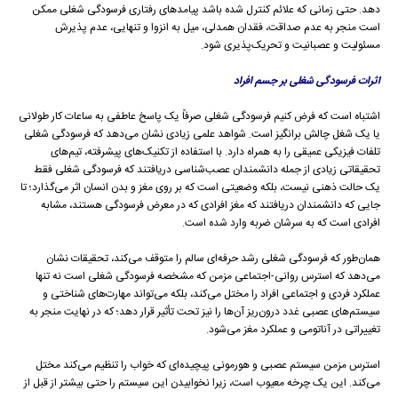
دهد. حتی زمانی که علائم کنترل شده باشد پیامدهای رفتاری فرسودگی شغلی ممکن
است منجر به عدم صداقت، فقدان همدلی، میل به انزوا و تنهایی، عدم پذیرش
مسئولیت و عصبانیت و تحریک‌پذیری شود.
اثرات فرسودگی شغلی بر جسم افراد
اشتباه است که فرض کنیم فرسودگی شغلی صرفاً یک پاسخ عاطفی به ساعات کار طولانی
یا یک شغل چالش برانگیز است. شواهد علمی زیادی نشان می‌دهد که فرسودگی شغلی
تلفات فیزیکی عمیقی را به همراه دارد. با استفاده از تکنیک‌های پیشرفته، تیم‌های
تحقیقاتی زیادی از جمله دانشمندان عصب‌شناسی دریافتند که فرسودگی شغلی فقط
یک حالت ذهنی نیست، بلکه وضعیتی است که بر روی مغز و بدن انسان اثر می‌گذارد؛ تا
جایی که دانشمندان دریافتند که مغز افرادی که در معرض فرسودگی هستند، مشابه
افرادی است که به سرشان ضربه وارد شده است.
همان‌طور که فرسودگی شغلی رشد حرفه‌ای سالم را متوقف می‌کند، تحقیقات نشان
می‌دهد که استرس روانی-اجتماعی مزمن که مشخصه فرسودگی شغلی است نه تنها
عملکرد فردی و اجتماعی افراد را مختل می‌کند، بلکه می‌تواند مهارت‌های شناختی و
سیستم‌های عصبی غدد درون‌ریز آن‌ها را نیز تحت تأثیر قرار دهد؛ که در نهایت منجر به
تغییراتی در آناتومی و عملکرد مغز می‌شود.
استرس مزمن سیستم عصبی و هورمونی پیچیده‌ای که خواب را تنظیم می‌کند مختل
می‌کند. این یک چرخه معیوب است، زیرا نخوابیدن این سیستم را حتی بیشتر از قبل از