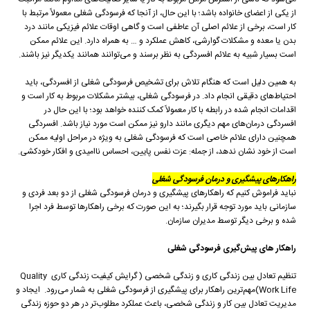
از یکی از اعضای خانواده باشد؛ با این حال، از آنجا که فرسودگی شغلی معمولاً مرتبط با
کار است، برخی از علائم اصلی آن عاطفی است و گاهی اوقات علائم فیزیکی مانند درد
بدن یا معده و مشکلات گوارشی، کاهش عملکرد و … به همراه دارد. این علائم ممکن
است بسیار شبیه به علائم افسردگی به نظر برسند و می‌توانند همانند یکدیگر نیز باشند.
به همین دلیل است که هنگام تلاش برای تشخیص فرسودگی شغلی از افسردگی، باید
احتیاط‌های دقیقی انجام داد. در فرسودگی شغلی، بیشتر مشکلات مربوط به کار است و
اقدامات انجام شده در رابطه با کار معمولاً کمک کننده خواهد بود؛ با این حال در
افسردگی درمان‌های مهم دیگری مانند دارو نیز ممکن است مورد نیاز باشد. افسردگی
همچنین دارای علائم خاصی است که فرسودگی شغلی به ویژه در مراحل اولیه ممکن
است از خود نشان ندهد، از جمله: عزت نفس پایین، احساس ناامیدی و افکار خودکشی.
راهکارهای پیشگیری و درمان فرسودگی شغلی
نباید فراموش کنیم که راهکار‌های پیشگیری و درمان فرسودگی شغلی از دو بعد فردی و
سازمانی باید مورد توجه قرار بگیرند؛ به این صورت که برخی راهکار‌ها توسط فرد اجرا
شده و برخی دیگر توسط مدیران سازمان.
راهکار های پیش‌گیری فرسودگی شغلی
تنظیم تعادل بین زندگی کاری و زندگی شخصی ( گرایش کیفیت زندگی کاری Quality
Work Life)مهم‌ترین راهکار‌ برای پیشگیری از فرسودگی شغلی به شمار می‌رود. ایجاد و
مدیریت تعادل بین کار و زندگی شخصی، باعث عملکرد مطلوب‌تر در هر دو حوزه زندگی