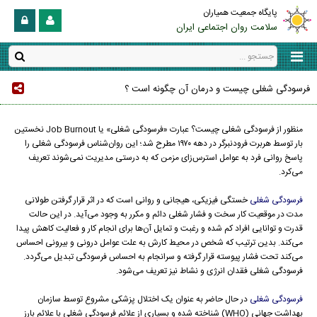
پایگاه جمعیت همیاران
سلامت روان اجتماعی ایران
فرسودگی شغلی چیست و درمان آن چگونه است ؟
منظور از فرسودگی شغلی چیست؟ عبارت «فرسودگی شغلی» یا Job Burnout نخستین
بار توسط هربرت فرودنبرگر در دهه ۱۹۷۰ مطرح شد؛ این روان‌شناس فرسودگی شغلی را
پاسخ روانی فرد به عوامل استرس‌زای مزمن که به درستی مدیریت نمی‌شوند تعریف
می‌کرد.
فرسودگی شغلی
خستگی فیزیکی، هیجانی و روانی است که در اثر قرار گرفتن طولانی
مدت در موقعیت کار سخت و فشار‌ شغلی دائم و مکرر به وجود می‌آید. در این حالت
قدرت و توانایی افراد کم شده و رغبت و تمایل آن‌ها برای انجام کار و فعالیت کاهش پیدا
می‌کند. بدین ترتیب که شخص در محیط کارش به علت عوامل درونی و بیرونی احساس
می‌کند تحت فشار پیوسته قرار گرفته و سرانجام به احساس فرسودگی تبدیل می‌گردد.
فرسودگی شغلی فقدان انرژی و نشاط نیز تعریف می‌شود.
فرسودگی شغلی
در حال حاضر به عنوان یک اختلال پزشکی مشروع توسط سازمان
بهداشت جهانی (WHO) شناخته شده و بسیاری از علائم فرسودگی شغلی با علائم بارز