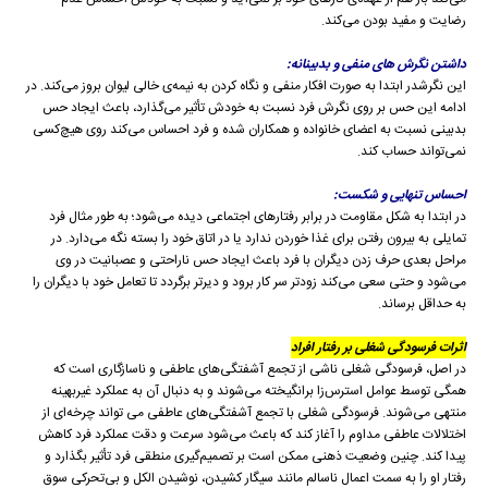
رضایت و مفید بودن می‌کند.
داشتن نگرش های منفی و بدبینانه:
این نگرشدر ابتدا به صورت افکار منفی و نگاه کردن به نیمه‌ی خالی لیوان بروز می‌کند. در
ادامه این حس بر روی نگرش فرد نسبت به خودش تأثیر می‌گذارد، باعث ایجاد حس
بدبینی نسبت به اعضای خانواده و همکاران‌ شده و فرد احساس می‌کند روی هیچ‌کسی
نمی‌تواند حساب کند.
احساس تنهایی و شکست:
در ابتدا به شکل مقاومت در برابر رفتارهای اجتماعی دیده می‌شود؛ به طور مثال فرد
تمایلی به بیرون رفتن برای غذا خوردن ندارد یا در اتاق خود را بسته نگه می‌دارد. در
مراحل بعدی حرف زدن دیگران با فرد باعث ایجاد حس ناراحتی و عصبانیت‌ در وی
می‌شود و حتی سعی می‌کند زودتر سر کار برود و دیرتر برگردد تا تعامل خود با دیگران را
به حداقل برساند.
اثرات فرسودگی شغلی بر رفتار افراد
در اصل، فرسودگی شغلی ناشی از تجمع آشفتگی‌های عاطفی و ناسازگاری است که
همگی توسط عوامل استرس‌زا برانگیخته می‌شوند و به دنبال آن به عملکرد غیربهینه
منتهی می‌شوند. فرسودگی شغلی با تجمع آشفتگی‌های عاطفی می تواند چرخه‌ای از
اختلالات عاطفی مداوم را آغاز کند که باعث می‌شود سرعت و دقت عملکرد فرد کاهش
پیدا کند. چنین وضعیت ذهنی ممکن است بر تصمیم‌گیری منطقی فرد تأثیر بگذارد و
رفتار او را به سمت اعمال ناسالم مانند سیگار کشیدن، نوشیدن الکل و بی‌تحرکی سوق