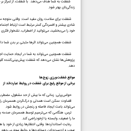
شفقت به شما هدف می‌دهد:
با شفقت، از تمرکز ب
زندگی‌تان بهتر شود.
شفقت برای سلامت روان مفید است. وقتی متوجه می‌شوی
شادی بیشتر و افسردگی کمتر مرتبط است ارتباط اجتماعی
خود را می‌بخشید، می‌توانید از اضطراب، نشخوار فکری 
شفقت همچنین می‌تواند اثرها مثبتی بر بدن شما داش
شفقت همچنین می‌تواند به شما در ایجاد حمایت اجتما
پژوهش‌ها نشان می‌دهد که شفقت پیش‌بینی‌کننده کلید
دهد.
موانع شفقت‌ورزی زوج‌ها
برخی از موانع رایج برای شفقت در روابط عبارت‌اند از
حواس‌پرتی: زمانی که ما بیش از حد مشغول، مضطرب ی
قضاوت: ممکن است همدلی و درک‌کردن همسرمان را از دس
می‌تواند باعث ایجاد فاصله و رنجش در روابط شود.
ترس: هنگامی که می‌ترسیم توسط همسرمان صدمه ببینی
ما را ضعیف، وابسته یا ازخودراضی کند.
رعایت استانداردها: وقتی انتظارها زیادی از خود یا 
عیوب و ازدست‌دادن دستاوردها و روابط سوق می‌دهد. 