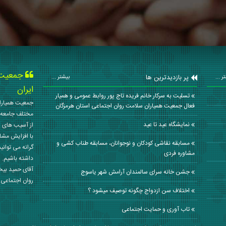
جمعیت ه
پر بازدیدترین ها
ر ...
بیشتر ...
ایران
تسلیت به سرکار خانم فریده تاج پور روابط عمومی و همیار
جمعیت همیاران
فعال جمعیت همیاران سلامت روان اجتماعی استان هرمزگان
مختلف جامعه 
نمايشگاه عيد تا عيد
از آسیب های ا
با افزایش مشا
مسابقه نقاشی کودکان و نوجوانان، مسابقه طناب کشی و
گرانه می توانی
مشاوره فردی
داشته باشیم. 
آقای حمید بی
جشن خانه سرای سالمندان آرامش شهر یاسوج
روان اجتماعی کشور در سال
اختلاف سن ازدواج چگونه توصیف میشود ؟
تاب آوری و حمایت اجتماعی