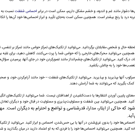
 دشوار مانند غم و اندوه، و خشم مشکل داریم، ممکن است در برابر
احساس شفقت
نسبت به خ
درد یا رنج بیشتر است. همچنین ممکن است به‌جای تأیید و ابراز احساس‌ها خود آن‌ها را انکار، 
 لحظه حال و شخص مقابلتان برگردانید. می‌توانید از تکنیک‌های تمرکز حواس مانند تمرکز بر تنفس،
 همچنین می‌توانید محرک‌های خارجی را که حواس شما را پرت می‌کنند، کاهش دهید، برای غلبه ب
 درک کنید. می‌توانید از تکنیک‌های چشم‌انداز مانند تصورکردن خود در جای آنها، پرسیدن سؤال­‌ها
 تعصب‌ها خود را به چالش بکشید.
کوب آنها بپذیرید و بپذیرید. می‌توانید از تکنیک‌های شفقت – خود مانند آرام‌کردن خود، و صحبت
 کمک بگیرید که می‌توانند به شما آرامش دهند.
عنای پایین آوردن انتظارها یا دست‌کشیدن از اهدافتان نیست. شما می‌توانید از تکنیک‌های انگیزش
ه کنید. همچنین می‌توانید بین شفقت و مسئولیت‌پذیری و مسئولیت در
قبال خود و دیگران تعادل ب
ود که حاکی از ایثار، مدارا، قدرشناسی و تواضع و احترام به دیگران است. مهر
آید.
احساس‌ها خود را بدون غرق‌شدن در آن­ها یا بی حس‌شدن، احساس و ابراز کنید. می‌توانید از تکنیک
کنید. همچنین می‌توانید احساس‌ها خود را با فردی که به او اعتماد دارید در میان بگذارید و ش