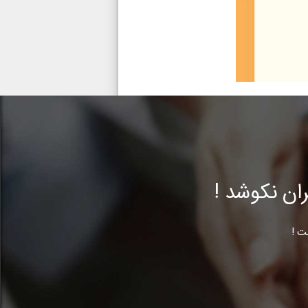
ن نکوشد !
ت !