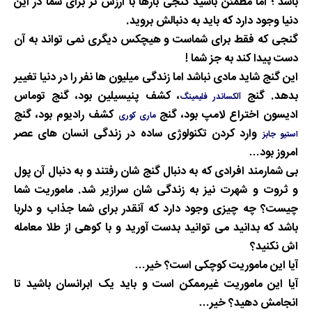
باشد ؛ اما مطمئن باشید گنجی بارها با ارزش تر برای شما در این
دنیا وجود دارد که باید به دنبالش بروید
.
گنجی که فقط برای شماست و هیچکس دیگری نمی تواند به آن
دست پیدا کند به جز شما
!
این گنج شاید مادی نباشد اما زندگی میلیون ها نفر را در دنیا تغییر
بدهد. گنج
، کشف پنیسیلین بود، گنج توماس
آلکساندر فلیمینگ
ادیسون اختراع لامپ بود، گنج
کشف رادیوم بود، گنج
ماری
کوری
وارد کردن تکنولوژی ساده در زندگی انسان های عصر
استیو جابز
امروز بود
…
بی شمارمند افرادی که به دنبال گنج شان رفتند و به دنبال آن پول
و ثروت و شهرت نیز به زندگی شان سرازیر شد. ماموریت شما
چیست؟ چه چیزی وجود دارد که آنقدر برای شما جذاب و دلربا
باشد که بدانید می توانید بدست آورید و با کوهی از طلا معامله
اش نکنید؟
آیا این ماموریت کوچکی است؟ خیر
…
آیا این ماموریت غیرممکن است و باید یک ابرانسان باشید تا
انجامش دهید؟ خیر
…