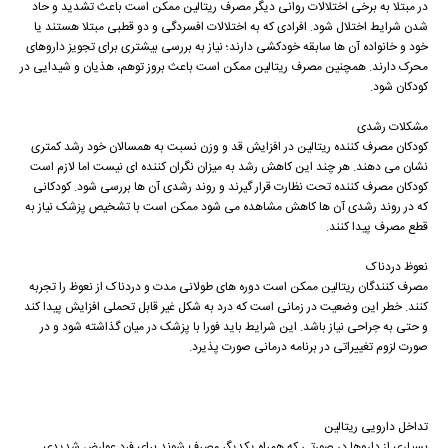
در مبتلا به برخی اختلالات روانی دیگر مصرف ریتالین ممکن است باعث تشدید و حاد
شدن شرایط اختلال شود. افرادی که به اختلالات افسردگی و دو قطبی مبتلا هستند یا
خود و خانواده آن ها سابقه خودکشی دارند؛ نیاز به بررسی بیشتری برای تجویز داروهای
محرک دارند. همچنین مصرف ریتالین ممکن است باعث بروز توهم، هذیان و شیدایی در
کودکان شود.
مشکلات رشدی
کودکان مصرف کننده ریتالین در افزایش قد و وزن نسبت به همسالان خود رشد کمتری
نشان می دهند. هر چند این کاهش رشد به میزان نگران کننده ای نیست اما لازم است
کودکان مصرف کننده تحت نظارت قرار گیرند و روند رشدی آن ها بررسی شود. کودکانی
که در روند رشدی آن ها کاهش مشاهده می شود ممکن است با تشخیص پزشک نیاز به
قطع مصرف پیدا کنند.
نعوظ دردناک
مصرف کنندگان ریتالین ممکن است دوره های طولانی مدت و دردناک از نعوظ را تجربه
کنند. خطر این وضعیت در زمانی است که درد به شکل غیر قابل تحملی افزایش پیدا کند
و حتی به جراحی نیاز باشد. این شرایط باید فورا با پزشک در میان گذاشته شود و در
صورت لزوم تغییراتی در برنامه درمانی صورت پذیرد.
تداخل دارویی ریتالین
بسیاری از داروها در صورتی که همراه یکدیگر مصرف شوند برای فرد عوارض شدیدی