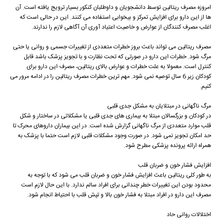
امروزه مصرف ریتالین توسط دانشجویان و داوطلبان کنکور بسیار ترویج یافته است. آن
ها از این دارو برای افزایش تمرکز و بیخوابی استفاده می کنند. این در حالی است که
اغلب مصرف کنندگان از عوارض و خاصیت اعتیاد آوری آن آگاهی لازم را ندارند.
مصرف ریتالین می تواند باعث بروز خطرات متعددی از تغییرات جسمی و روانی یا حتی
مرگ شود. خطرات این دارو در صورتی که تحت نظارت و با تجویز پزشک باشد قابل
کنترل است. معمولا به علت خطرات و عوارض بالای ریتالین، مصرف این دارو برای
کودکان زیر 6 سال توصیه نمی شود. مهم ترین خطرات مصرف ریتالین را در ادامه مرور می
کنیم.
مرگ ناگهانی در مبتلایان به مشکل جدی قلبی
در کودکان و بزرگسالان مبتلا به بیماری های جدی قلبی یا مشکلاتی در ساختار و شکل
قلب موارد متعددی از مرگ ناگهانی گزارش شده است. در این بیماران داروهای محرک تا
حد امکان تجویز نمی شود. در صورت وجود مشکلات قلبی لازم است حتما با پزشک به
همراه ارائه پرونده پزشکی مطرح شود.
افزایش فشار خون و ضربان قلب
به طور کلی ریتالین باعث افزایش فشار خون و ضربان قلب می شود که با توجه به
محدود بودن این تغییرات خطر چندانی برای افراد سالم ندارد. با این حال لازم است
مصرف این دارو در افراد مبتلا به فشار خون بالا و تپش قلب با احتیاط انجام شود.
اختلالات روانی حاد