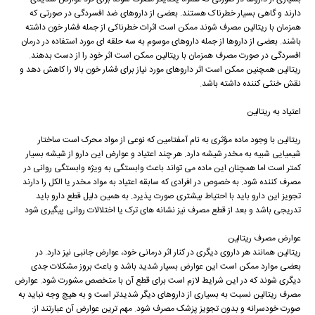
دارند و گاهی بسیار خطرناک هستند. بعضی از داروهای ضد افسردگی در صورتی که
همزمان با ریتالین مصرف شوند ممکن است اثرات خطرناکی از جمله فشار خون داشته
باشند. بعضی از داروها از جمله داروهای موسوم به سه حلقه ای مورد استفاده در درمان
افسردگی در صورت مصرف همزمان با ریتالین ممکن است اثر خود را از دست بدهند.
ریتالین همچنین ممکن است اثر داروهای مورد نیاز برای فشار خون بالا را کاهش دهد و
نقش خنثی کننده داشته باشد.
اعتیاد به ریتالین
ریتالین با وجود ماده مؤثری به نام آمفتامین که نوعی از مواد محرک است ساختار
شیمیایی شبیه به مخدر شیشه دارد. هر چند اعتیاد و عوارض این دارو از شیشه بسیار
کمتر است اما همچنان این ماده می تواند باعث وابستگی به ویژه وابستگی روانی در
مصرف کننده شود. به خصوص در افرادی که سابقه اعتیاد به مواد مخدر یا الکل را دارند
تجویز این دارو باید با احتیاط بیشتری صورت پذیرد. به همین دلیل قطع دارو باید
تدریجی باشد و بعد از قطع مصرف نیز نشانه های ترک یا اختلالات روانی پیگیری شود
عوارض مصرف ریتالین
ریتالین همانند هر داروی دیگری در کنار اثر درمانی خود، عوارض جانبی نیز دارد. در
بعضی موارد ممکن است این عوارض بسیار شدید باشد و باعث بروز مشکلات جدی
دیگری شوند که در این شرایط لازم است برای قطع آن با متخصص مشورت شود. عوارض
مصرف ریتالین نسبت به بسیاری از داروهای دیگر شدیدتر است و به هیچ وجه نباید به
صورت خودسرانه و بدون تجویز پزشک مصرف شود. مهم ترین عوارض آن عبارتند از: