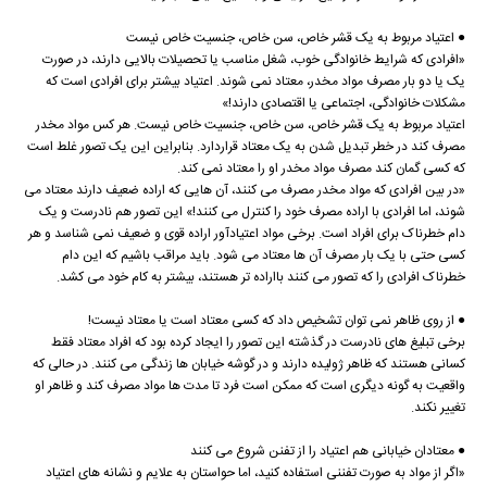
● اعتیاد مربوط به یک قشر خاص، سن خاص، جنسیت خاص نیست
«افرادی که شرایط خانوادگی خوب، شغل مناسب یا تحصیلات بالایی دارند، در صورت
یک یا دو بار مصرف مواد مخدر، معتاد نمی شوند. اعتیاد بیشتر برای افرادی است که
مشکلات خانوادگی، اجتماعی یا اقتصادی دارند!»
اعتیاد مربوط به یک قشر خاص، سن خاص، جنسیت خاص نیست. هر کس مواد مخدر
مصرف کند در خطر تبدیل شدن به یک معتاد قراردارد. بنابراین این یک تصور غلط است
که کسی گمان کند مصرف مواد مخدر او را معتاد نمی کند.
«در بین افرادی که مواد مخدر مصرف می کنند، آن هایی که اراده ضعیف دارند معتاد می
شوند، اما افرادی با اراده مصرف خود را کنترل می کنند!» این تصور هم نادرست و یک
دام خطرناک برای افراد است. برخی مواد اعتیادآور اراده قوی و ضعیف نمی شناسد و هر
کسی حتی با یک بار مصرف آن ها معتاد می شود. باید مراقب باشیم که این دام
خطرناک افرادی را که تصور می کنند بااراده تر هستند، بیشتر به کام خود می کشد.
● از روی ظاهر نمی توان تشخیص داد که کسی معتاد است یا معتاد نیست!
برخی تبلیغ های نادرست در گذشته این تصور را ایجاد کرده بود که افراد معتاد فقط
کسانی هستند که ظاهر ژولیده دارند و در گوشه خیابان ها زندگی می کنند. در حالی که
واقعیت به گونه دیگری است که ممکن است فرد تا مدت ها مواد مصرف کند و ظاهر او
تغییر نکند.
● معتادان خیابانی هم اعتیاد را از تفنن شروع می کنند
«اگر از مواد به صورت تفننی استفاده کنید، اما حواستان به علایم و نشانه های اعتیاد