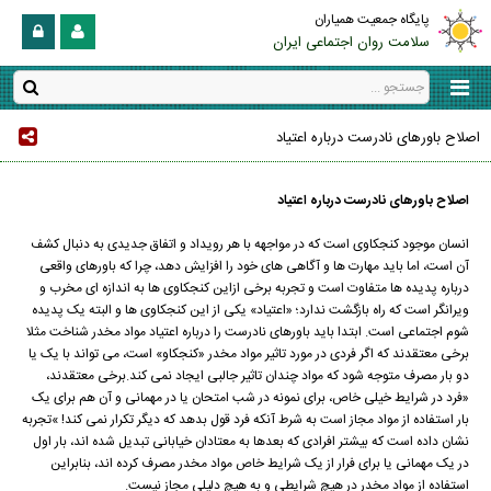
پایگاه جمعیت همیاران
سلامت روان اجتماعی ایران
اصلاح باورهای نادرست درباره اعتیاد
اصلاح باورهای نادرست درباره اعتیاد
انسان موجود کنجکاوی است که در مواجهه با هر رویداد و اتفاق جدیدی به دنبال کشف
آن است، اما باید مهارت ها و آگاهی های خود را افزایش دهد، چرا که باورهای واقعی
درباره پدیده ها متفاوت است و تجربه برخی ازاین کنجکاوی ها به اندازه ای مخرب و
ویرانگر است که راه بازگشت ندارد؛ «اعتیاد» یکی از این کنجکاوی ها و البته یک پدیده
شوم اجتماعی است. ابتدا باید باورهای نادرست را درباره اعتیاد مواد مخدر شناخت مثلا
برخی معتقدند که اگر فردی در مورد تاثیر مواد مخدر «کنجکاو» است، می تواند با یک یا
دو بار مصرف متوجه شود که مواد چندان تاثیر جالبی ایجاد نمی کند.برخی معتقدند،
«فرد در شرایط خیلی خاص، برای نمونه در شب امتحان یا در مهمانی و آن هم برای یک
بار استفاده از مواد مجاز است به شرط آنکه فرد قول بدهد که دیگر تکرار نمی کند! »تجربه
نشان داده است که بیشتر افرادی که بعدها به معتادان خیابانی تبدیل شده اند، بار اول
در یک مهمانی یا برای فرار از یک شرایط خاص مواد مخدر مصرف کرده اند، بنابراین
استفاده از مواد مخدر در هیچ شرایطی و به هیچ دلیلی مجاز نیست.