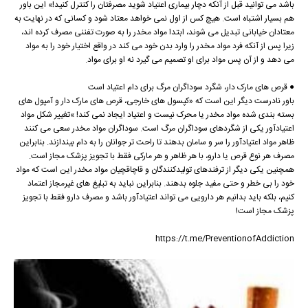
باشد می توانید قبل از آنکه دچار بیماری اعتیاد شوید مصرفتان را کنترل کنید!» این باور
هم بسیار اشتباه است. هیچ کس از اول نمی خواهد معتاد شود و کسانی که در نهایت به
معتادان خیابانی تبدیل می شوند، ابتدا مواد مخدر را به صورت تفننی مصرف کرده اند،
زیرا پس از آنکه فرد مواد مخدر را وارد بدن خود می کند در واقع اختیار خود را به مواد
می دهد و از آن پس مواد برای او تصمیم می گیرد نه او برای مواد.
● قرص های مارک دار، شگرد سوداگران مرگ برای دام اعتیاد است
باور نادرست دیگر این است که «کپسول های خارجی، قرص های مارک دار و آمپول های
بسته بندی شده مواد مخدر یا محرک نیست و اعتیاد ایجاد نمی کند! »تغییر شکل مواد
اعتیادآور یکی از شگردهای سوداگران مرگ است. سوداگران مواد مخدر سعی می کنند
ظاهر مواد اعتیادآور را سر و سامان بدهند تا راحت تر جوانان را به دام بیندازند. بنابراین
مصرف هر نوع قرص یا دارو، با هر ظاهر و هر مارکی فقط با تجویز پزشک مجاز است.
همچنین یکی دیگر از ترفندهای تولیدکنندگان و قاچاقچیان مواد مخدر این است که مواد
خود را بی خطر و حتی مفید جلوه بدهند. بنابراین نباید به تبلیغ های غیرمجاز اعتماد
کنیم، بلکه باید بدانیم هر دارویی می تواند اعتیادآور باشد و مصرف دارو فقط با تجویز
پزشک مجاز است!
https://t.me/PreventionofAddiction