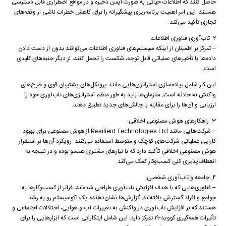
حاصل کنند که اطلاعات حیاتی به صورت ایمن ذخیره و در مواقع اضطراری قابل دسترسی
هستند. این امر اهمیت برنامه‌ریزی پیشگیرانه را برای کاهش خطرات ناشی از وقفه‌های
تجاری تأکید می‌کند.
۲. تاب‌آوری فناوری اطلاعات:
– تمرکز بر اطمینان از اینکه سیستم‌های فناوری اطلاعات می‌توانند بدون از دست دادن
داده‌ها یا تأخیرهای عملیاتی قابل توجه، شکست را تحمل کنند، از دیگر جنبه‌های کلیدی
است.
این کار شامل پیاده‌سازی استراتژی‌هایی مانند پروتکل‌های پشتیبان قوی و طرح‌های
واکنش به حادثه است. سازمان‌ها باید به طور منظم استراتژی‌های تاب‌آوری خود را
ارزیابی و آن‌ها را برای مقابله با چالش‌های جدید تطبیق دهند.
۳. راهکارهای هوش مصنوعی اخلاقی:
– شرکت‌هایی مانند Resilient Technologies Ltd از هوش مصنوعی برای بهبود
کارایی عملیاتی شرکت‌های کوچک و متوسط استفاده می‌کنند. رویکرد آن‌ها بر استقرار
هوش مصنوعی اخلاقی تأکید دارد که با نیازهای مشتری همسو بوده و در نتیجه به
انعطاف‌پذیری کلی کسب‌وکار کمک می‌کند.
۴. جامعه و تاب‌آوری شخصی:
– فناوری‌هایی که با هدف افزایش تاب‌آوری طراحی شده‌اند، فراتر از کسب‌وکارها به
جوامع و افراد گسترش یافته‌اند. گزارش‌ها نشان‌دهنده یک اکوسیستم رو به رشد
هستند که بر افزایش تاب‌آوری در واکنش به تغییرات آب و هوایی، اختلالات اجتماعی و
تأثیرات همه‌گیری کووید-۱۹ تمرکز دارد. این شامل ابتکاراتی است که ابزارهایی را برای