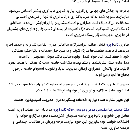
آمادگی بهتر در همه سطوح فراهم می‌کند.
با توجه به چالش‌های جهانی روزافزون، نیاز به فناوری تاب‌آوری بیشتر احساس می‌شود.
سازمان‌ها متوجه شده‌اند که سرمایه‌گذاری در تاب‌آوری نه تنها از ضررهای احتمالی
محافظت می‌کند بلکه ثبات عملیاتی و اعتماد مشتریان را نیز افزایش می‌دهد. همانطور
که مک کینزی اشاره کرده است، درک اهمیت فرآیندهای کسب‌وکار و فناوری‌های پشتیبان
آن‌ها برای مدیریت مؤثر ریسک ضروری است.
فناوری
تا
ب‌
آوری
نقش حیاتی در استراتژی سازمانی مدرن ایفا می‌کند و به واحدها اجازه
می‌دهد تا با عدم قطعیت‌ها سازگار شوند و در عین حال خدمات و یکپارچگی عملیاتی
خود را حفظ کنند. این حوزه شامل نوآوری‌هایی مانند هوش مصنوعی، ابزارهای
مدل‌سازی پیش‌بینی‌کننده، و پلتفرم‌های مشارکت جامعه است که همگی با هدف بهبود
قابلیت‌های واکنش اضطراری، ارتقای مدیریت بلایا، و تقویت انسجام جامعه در طول
بحران‌ها انجام می‌شوند.
مفهوم تاب‌آوری ابتدا به عنوان توانایی جوامع برای مقاومت در برابر بلایا تعریف می‌شد،
اما اکنون شامل سازگاری و نوآوری در مواجهه با چالش‌ها نیز هست.
این تغییر نشان‌دهنده نیاز به اقدامات پیشگیرانه برای مدیریت آسیب‌پذیری‌هاست.
دکتر محمدرضا مقدسی مدیر و موسس خانه تاب آوری
در پایان این مطلب آورده است
تعامل بین فناوری و تاب‌آوری جامعه همچنان شکل‌دهنده نحوه سازگاری جوامع با
اختلالات خواهد بود؛ بنابراین این حوزه نیازمند توجه ویژه‌ای در مطالعات اجتماعی و
توسعه فناوری است.