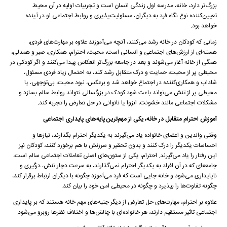
بزرگ‌تر دارد، خانه، مدرسه‌ اول زندگی انسان است و تجربیات اولیه در آن محیط
تعیین‌کننده نوع نگاه فرد به دیگران، مسئولیت‌پذیری و روابط اجتماعی او در آینده
خواهد بود.
زمانی که کودکان در خانه رشد می‌کنند، آنچه می‌آموزند علاوه بر مهارت‌های فردی،
هسته‌ای از ارزش‌های اجتماعی و انسانی است، محبت، احترام، همکاری، صبر و همدلی،
همگی از خانه آغاز می‌شوند و بعد در جامعه بزرگ‌تر انعکاس پیدا می‌کنند و اگر کودکی در
محیطی پر از محبت، حمایت و درک متقابل رشد کند، به احتمال زیاد فردی مسئول،
شاداب و همکاری‌کننده در اجتماع خواهد شد و برعکس، نبود محبت، بی‌توجهی، یا
محیطی پر از تنش می‌تواند باعث شود کودک در بزرگسالی نتواند روابط سالم بسازد و
مشکلات اجتماعی مانند خشونت، انزوا یا ناتوانی در حل تعارض را تجربه کند.
آموزش احترام متقابل در خانه، یکی از مهم‌ترین پایه‌های پایداری اجتماعی
وقتی والدین و اعضای خانواده یاد می‌گیرند به یکدیگر احترام بگذارند، نیازها و
احساسات یکدیگر را درک کنند و بدون تحقیر و سرزنش با هم برخورد کنند، کودکان نیز
این رفتار را یاد می‌گیرند. احترام، یکی از ستون‌های اصلی تعاملات اجتماعی سالم است،
جامعه‌ای که در آن افراد به یکدیگر احترام نمی‌گذارند، به سرعت دچار تنش، درگیری و
ناپایداری می‌شود و خانه جایی است که فرد می‌آموزد چگونه با دیگران ارتباط برقرار کند،
چگونه تفاوت‌ها را بپذیرد و چگونه در محیطی امن خود را بیان کند.
علاوه بر احترام، مهارت‌های حل تعارض از دیگر جنبه‌های مهم خانه هستند که بر پایداری
اجتماعی تاثیر مستقیم دارند، هر خانواده‌ای با چالش‌ها و اختلاف نظرها روبرو می‌شود.