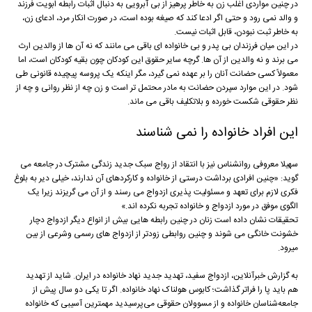
در چنین مواردی اغلب زن به خاطر پرهیز از بی آبرویی به دنبال اثبات رابطه ابویت فرزند
و والد نمی رود و حتی اگر ادعا کند که صیغه بوده است، در صورت انکار مرد، ادعای زن،
به خاطر ثبت نبودن، قابل اثبات نیست.
در این میان فرزندان بی پدر و بی خانواده ای باقی می مانند که نه آن ها از والدین ارث
می برند و نه والدین از آن ها. گرچه سایر حقوق این کودکان چون بقیه کودکان است، اما
معمولاً کسی حضانت آنان را بر عهده نمی گیرد، مگر اینکه یک پروسه پیچیده قانونی طی
شود. در این موارد سپردن حضانت به مادر محتمل تر است و زن چه از نظر روانی و چه از
نظر حقوقی شکست خورده و بلاتکلیف باقی می ماند.
اين افراد خانواده را نمی شناسند
سهیلا معروفی روانشناس نیز با انتقاد از رواج سبک جدید زندگی مشترک در جامعه می
گوید: «چنین افرادی برداشت درستی از خانواده و کارکردهای آن ندارند، خیلی دیر به بلوغ
فکری لازم برای تعهد و مسئولیت پذیری ازدواج می رسند و از آن می گریزند زیرا یک
الگوی موفق در مورد ازدواج و خانواده تجربه نکرده اند.»
تحقیقات نشان داده است زنان در چنین رابطه هایی بیش از انواع دیگر ازدواج دچار
خشونت خانگی می شوند و چنین روابطی زودتر از ازدواج های رسمی وشرعی از بین
میرود.
به گزارش خبرآنلاین، ازدواج سفید، تهدید جدید نهاد خانواده در ایران. شاید از تهدید
هم باید پا را فراتر گذاشت؛ کابوس هولناک نهاد خانواده. اگر تا یکی دو سال پیش از
جامعه‌شناسان خانواده و از مسوولان حقوقی می‌پرسیدید مهمترین آسیبی که خانواده