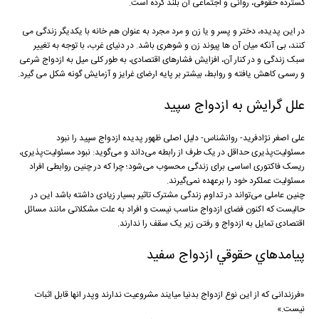
گسترده حقوقی، روانی و اجتماعی آن بلند کرده است.
در این پدیده، دختر و پسر و یا زن و مرد مجرد به عنوان هم خانه با یکدیگر زندگی می
کنند، بی آنکه میان آن ها پیوند زن و شوهری باشد. در دنیای غرب، با توجه به تغییر
سبک زندگی و در کنار آن، افزایش فشارهای اقتصادی، به طور کلی میل به ازدواج شرعی
و رسمی کاهش یافته و روابط، بیشتر بر پایه ارضای غرایز و آزمایش گونه شکل می گیرد.
علل گرایش به ازدواج سپید
علی اصغر نژادفرید- روانشناس- دلیل اصلی ظهور پدیده ازدواج سپید را نبود
مسئولیت‌پذیری حداقل در یک طرف از رابطه می‌داند و می‌گوید: نبود مسئولیت‌پذیری،
ریسک‌ فاکتوری اساسی برای زندگی محسوب می‌شود؛ چرا که در چنین روابطی افراد
مسئولیت عملکرد خود را برعهده نمی‌گیرند.
چنین عاملی می‌تواند در تداوم زندگی مشترک تاثیر بسیار زیادی داشته باشد این در
حالیست که اکنون فضای ازدواج مناسب نیست و افراد به علت مشکلاتی مانند مسائل
اقتصادی تمایل به ازدواج و رفتن زیر یک سقف را ندارند.
پيامدهاي حقوقي ازدواج سفيد
«فرزندانی که از این نوع ازدواج بدنیا میایند مشروعیت ندارند وپدر انها قابل اثبات
نیست.»