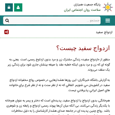
پایگاه جمعیت همیاران
سلامت روان اجتماعی ایران
ازدواج سفید
ازدواج سفيد چيست؟
منظور از «ازدواج سفید» زندگی مشترک زن و مرد بدون ازداوج رسمی است. یعنی به
گونه ای که زن و مرد بدون اینکه خطبه عقد یا صیغه بینشان جاری شود برای زندگی زیر
یک سقف می‌روند.
به گزارش باشگاه خبرنگاران؛ اين روزها هشدارهايي در خصوص رواج مخفيانه ازدواج
سفيد در كشورمان مي شنويم. اتفاقي كه نه از نظر سنت و نه از نظر شرع براي خانواده
هاي اصيل ايراني پذيرفتني نيست.
هم‌خانگی بدون ازدواج يا ازدواج سفيد، پدیده‌ای است که دختر و پسر به عنوان هم‌خانه
با یکدیگر زندگی می‌کنند، بی آنکه میان آن‌ها پیوند رسمی ازدواج و رابطه زن و شوهری
باشد. رواج چنین پدیده ای در جامعه صدای هشدار کارشناسان را به دلیل مخاطرات