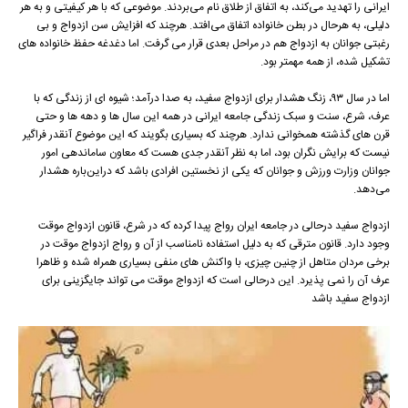
ایرانی را تهدید می‌کند، به اتفاق از طلاق نام می‌بردند. موضوعی که با هر کیفیتی و به هر
دلیلی، به هرحال در بطن خانواده اتفاق می‌افتد. هرچند که افزایش سن ازدواج و بی
رغبتی جوانان به ازدواج هم در مراحل بعدی قرار می گرفت. اما دغدغه حفظ خانواده های
تشکیل شده،‌ از همه مهمتر بود.
اما در سال ۹۳، زنگ هشدار برای ازدواج سفید، به صدا درآمد؛ شیوه ای از زندگی که با
عرف، شرع، سنت و سبک زندگی جامعه ایرانی در همه این سال ها و دهه ها و حتی
قرن های گذشته همخوانی ندارد. هرچند که بسیاری بگویند که این موضوع آنقدر فراگیر
نیست که برایش نگران بود، اما به نظر آنقدر جدی هست که معاون ساماندهی امور
جوانان وزارت ورزش و جوانان که یکی از نخستین افرادی باشد که دراین‌باره هشدار
می‌دهد.
ازدواج سفید درحالی در جامعه ایران رواج پیدا کرده که در شرع، قانون ازدواج موقت
وجود دارد. قانون مترقی که به دلیل استفاده نامناسب از آن و رواج ازدواج موقت در
برخی مردان متاهل از چنین چیزی، با واکنش های منفی بسیاری همراه شده و ظاهرا
عرف آن را نمی پذیرد. این درحالی است که ازدواج موقت می تواند جایگزینی برای
ازدواج سفید باشد