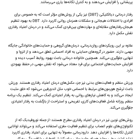
پریشانی را افزایش می‌دهند و به کنترل تکانه‌ها یاری می‌رسانند.
رفتار درمانی دیالکتیکی (DBT) نیز یکی از روش‌های مؤثر است که به خصوص برای
افرادی با اختلالات هیجانی و مشکلات همزمان روانی کاربرد دارد. DBT به بهبود تنظیم
هیجان،رفتارهای مقابله‌ای و مهارت‌های بین‌فردی کمک می‌کند و در درمان اعتیاد رفتاری
نقش مکمل دارد.
علاوه بر این رویکردهای روان‌درمانی، درمان‌های گروهی و حمایت‌های خانوادگی جایگاه
مهمی دارند. حضور در گروه‌های حمایتی به افراد احساس تعلق می‌دهد و از انزوا و
تنهایی جلوگیری می‌کند. همچنین خانواده درمانی باعث بهبود روابط آسیب دیده و
افزایش حمایت‌های اجتماعی برای فرد معتاد می‌شود که نقش مهمی در حفظ بهبودی
دارد.
ورزش منظم و فعالیت‌های بدنی نیز جزء مکمل‌های درمان اعتیاد رفتاری هستند. ورزش
باعث ترشح هورمون‌های مرتبط با احساس خوب مثل اندورفین می‌شود که خلق مثبت
ایجاد می‌کند و به کاهش نیازهای روانی به رفتار اعتیادی کمک می‌کند. تنظیم یک برنامه
منظم روزانه شامل فعالیت‌های کاری، تفریحی و استراحت از بازگشت به رفتار اعتیادی
جلوگیری می‌کند.
روش‌های نوین نیز در درمان اعتیاد رفتاری مطرح هستند؛ از جمله نوروفیدبک که از
تکنولوژی‌های علوم اعصاب برای تنظیم فعالیت مغزی استفاده می‌کند و می‌تواند توانایی
کنترل تکانه‌ها را افزایش دهد. دارودرمانی معمولاً به تنهایی برای اعتیاد رفتاری کاربرد
ندارد اما در برخی موارد همراه روان‌درمانی برای کنترل اضطراب یا افسردگی به کار