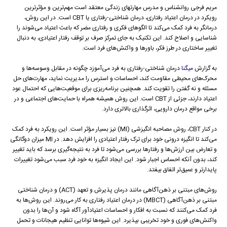
مریم فرجی روانشناس و مدرس مهارتهای زندگی معتقد است مهم‌ترین و مؤثرترین
رویکرد در درمان اعتیاد رفتاری، درمان شناختی-رفتاری یا CBT است. در این روش،
درمانگر به فرد کمک می‌کند تا الگوهای فکری و رفتاری مضر که باعث اعتیاد می‌شوند را
شناسایی و اصلاح کند. این تکنیک به جای تمرکز صرف بر توقف رفتار اعتیادی، به دنبال
تغییر ساختاری در طرز فکر، باورها و واکنش‌های فرد است.
به گزارش
میگنا
درمان شناختی-رفتاری به فرد می‌آموزد چگونه در مقابل وسوسه‌ها و
محرک‌های محیطی مقاومت کند، احساسات و استرس را مدیریت نماید، مهارت‌های حل
مسئله و نه گفتن را تقویت کند. همچنین برنامه‌ریزی برای موقعیت‌هایی که احتمال عود
اعتیاد دارند، جزئی از CBT است. این روش همیشه همراه با حمایت‌های اجتماعی و در
برخی مواقع درمان دارویی، اثرگذاری بالاتری دارد.
در کنار CBT، روش مصاحبه انگیزشی (MI) نیز بسیار مؤثر است. این رویکرد به فرد کمک
می‌کند تا انگیزه درونی خود برای ترک رفتار اعتیادی را افزایش دهد. در MI میزان دوگانگی
و تعارض بین ارزش‌ها و رفتارها بررسی می‌شود تا فرد به نتیجه‌گیری برسد که باید تغییر
کند، بدون آنکه احساس اجبار شود. این ایجاد انگیزه به خود فرد سبب می‌شود تغییرات
پایدارتر و عمیق‌تر اتفاق بیفتد.
روش‌های مبتنی بر ذهن‌آگاهی مانند درمان پذیرش و تعهد (ACT) و درمان شناختی
مبتنی بر ذهن‌آگاهی (MBCT) در درمان اعتیاد رفتاری به کار می‌روند. این روش‌ها به
فرد کمک می‌کنند که نسبت به افکار و احساسات اعتیادآور آگاه شود و آن‌ها را بدون
واکنش‌های فوری و خود تخریبی بپذیرد. این شیوه‌ها توانایی تنظیم هیجانات و تحمل