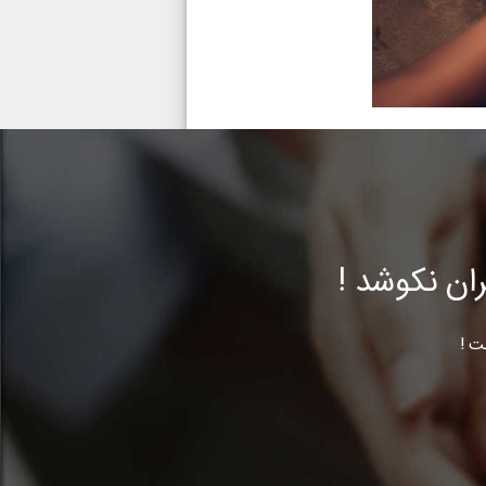
ن نکوشد !
ت !