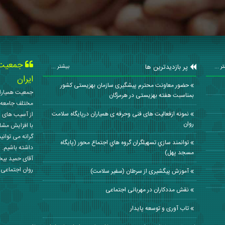
جمعیت ه
پر بازدیدترین ها
ر ...
بیشتر ...
ایران
حضور معاونت محترم پیشگیری سازمان بهزیستی کشور
جمعیت همیاران
بمناسبت هفته بهزیستی در هرمزگان
مختلف جامعه 
نمونه ازفعالیت های فنی وحرفه ی همیاران درپایگاه سلامت
از آسیب های ا
روان
با افزایش مشا
گرانه می توانی
توانمند سازي تسهيلگران گروه هاي اجتماع محور (پايگاه
داشته باشیم. 
مسجد پهل)
آقای حمید بی
روان اجتماعی کشور در سال
آموزش پیگشیری از سرطان (سفیر سلامت)
نقش مددکاران در مهربانی اجتماعی
تاب‌ آوری و توسعه پایدار