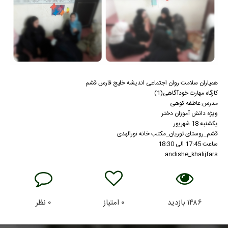
همیاران سلامت روان اجتماعی اندیشه خلیج فارس قشم
کارگاه مهارت خودآگاهی(1)
مدرس:عاطفه کوهی
ویژه دانش آموزان دختر
یکشنبه 18 شهریور
قشم_روستای توریان_مکتب خانه نورالهدی
ساعت 17:45 الی 18:30
andishe_khalijfars
۱۴۸۶
بازدید
۰
امتیاز
۰
نظر