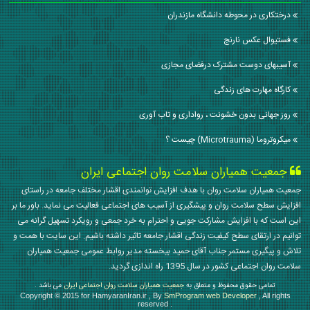
درختکاری در محوطه دانشگاه مازندران
فستیوال عکس نارنج
آسیبهای دوست مشترک درفضای مجازی
کارگاه مهارت های زندگی
روز جهانی بدون خشونت ، رواداری و تاب آوری
میکروتروما (Microtrauma) چیست ؟
جمعیت همیاران سلامت روان اجتماعی ایران
جمعیت همیاران سلامت روان با هدف افزایش توانمندی اقشار مختلف جامعه در راستای
افزایش سطح سلامت روان و پیشگیری از آسیب های اجتماعی فعالیت می نماید. باور ما بر
این است که با افزایش مشارکت جویی و احترام به خرد جمعی و رویکرد تسهیل گرانه می
توانیم در ارتقای سطح کیفیت زندگی اقشار جامعه تاثیر داشته باشیم. این سایت با همت و
تلاش و پیگیری مستمر جناب آقای حمید بیخسته مدیر روابط عمومی جمعیت همیاران
سلامت روان اجتماعی کشور در سال 1395 راه اندازی گردید.
تمامی حقوق محفوظ و متعلق به
جمعیت همیاران سلامت روان اجتماعی ایران
می باشد .
Copyright © 2015 for HamyaranIran.ir , By
SmProgram web Developer
, All rights
reserved .