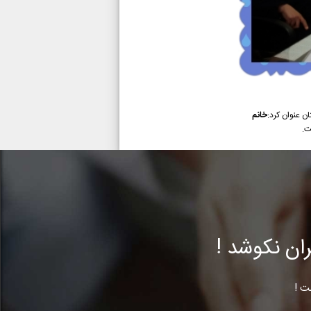
ن عنوان کرد:
خانم
ت.
ن نکوشد !
ت !