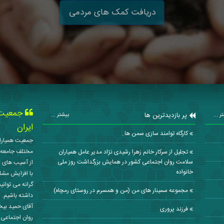
دریافت کمک های مردمی
جمعیت ه
پر بازدیدترین ها
ر ...
بیشتر ...
ایران
کارگاه توامند سازی سمن ها..
جمعیت همیاران
مختلف جامعه 
تجلیل از سرکار خانم زهرا رشیدی نژاد مدیر عامل همیاران
سلامت روان اجتماعی کشور در همایش بزرگداشت روز ملی
از آسیب های ا
خانواده
با افزایش مشا
گرانه می توانی
مجموعه سمینار های من (من و همسرم در روستای رمچاه)
داشته باشیم. 
آقای حمید بی
فرزند پروری
روان اجتماعی کشور در سال