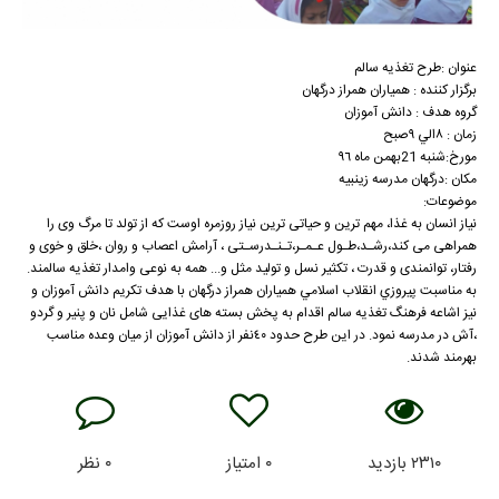
عنوان :طرح تغذیه سالم
برگزار کننده : همیاران همراز درگهان
گروه هدف : دانش آموزان
زمان : ٨الي ٩صبح
مورخ:شنبه 21بهمن ماه ٩٦
مکان :درگهان مدرسه زينبيه
موضوعات:
نیاز انسان به غذا، مهم ترین و حیاتی ترین نیاز روزمره اوست که از تولد تا مرگ وی را
همراهی می کند،رشـد،طـول عـمـر،تـنـدرسـتی ، آرامش اعصاب و روان ،خلق و خوی و
رفتار، توانمندی و قدرت ، تکثیر نسل و تولید مثل و... همه به نوعی وامدار تغذیه سالمند.
به مناسبت پيروزي انقلاب اسلامي همیاران همراز درگهان با هدف تکریم دانش آموزان و
نیز اشاعه فرهنگ تغذیه سالم اقدام به پخش بسته های غذایی شامل نان و پنیر و گردو
،آش در مدرسه نمود. در این طرح حدود ٤٠نفر از دانش آموزان از میان وعده مناسب
بهرمند شدند.
۲۳۱۰
بازدید
۰
امتیاز
۰
نظر