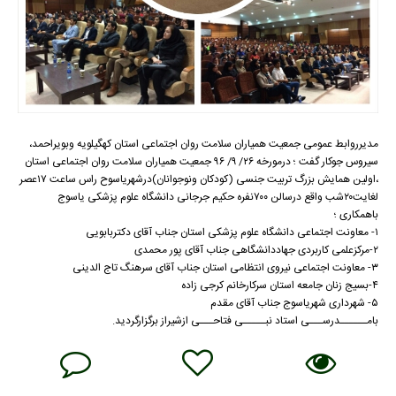
مدیرروابط عمومی جمعیت همیاران سلامت روان اجتماعی استان کهگیلویه وبویراحمد،
سیروس جوکار گفت ؛ درمورخه ۲۶/ ۹/ ۹۶ جمعیت همیاران سلامت روان اجتماعی استان
،اولین همایش بزرگ تربیت جنسی (کودکان ونوجوانان)درشهریاسوح راس ساعت ۱۷عصر
لغایت۲۰شب واقع درسالن ۷۰۰نفره حکیم جرجانی دانشگاه علوم پزشکی یاسوج
باهمکاری ؛
۱- معاونت اجتماعی دانشگاه علوم پزشکی استان جناب آقای دکتربابویی
۲-مرکزعلمی کاربردی جهاددانشگاهی جناب آقای پور محمدی
۳- معاونت اجتماعی نیروی انتظامی استان جناب آقای سرهنگ تاج الدینی
۴-بسیج زنان جامعه استان سرکارخانم کرجی زاده
۵- شهرداری شهریاسوج جناب آقای مقدم
بامــــــدرســـی استاد نبـــــی فتاحـــی ازشیراز برگزارگردید.