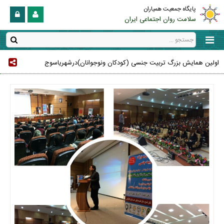
پایگاه جمعیت همیاران
سلامت روان اجتماعی ایران
اولین همایش بزرگ تربیت جنسی (کودکان ونوجوانان)درشهریاسوج