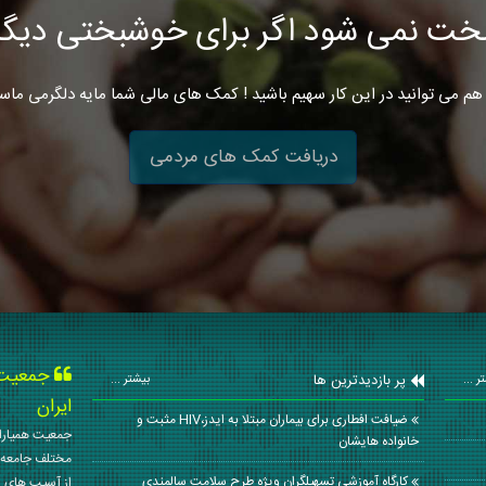
خت نمی شود اگر برای خوشبختی دیگرا
هم می توانید در این کار سهیم باشید ! کمک های مالی شما مایه دلگرمی ماس
دریافت کمک های مردمی
جمعیت ه
پر بازدیدترین ها
ر ...
بیشتر ...
ایران
ضیافت افطاری برای بیماران مبتلا به ایدز،HIV مثبت و
جمعیت همیاران
خانواده هایشان
مختلف جامعه 
کارگاه آموزشی تسهیلگران ویژه طرح سلامت سالمندی
از آسیب های ا