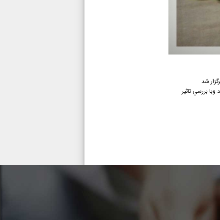
گزار شد
وبا ﺑﺮرﺳﻲ ﺗﺎﺛﻴﺮ