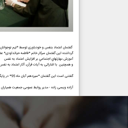
گفتمان اعتماد بنفس و خودباوری توسط *تیم نوجوانان آو
گرداننده این گفتمان سرکار خانم *فاطمه حیاتداودی* عض
آﻣﻮزش ﻣﻬﺎرﺗﻬﺎي اﺟﺘﻤﺎﻋﻲ ﺑﺮ اﻓﺰاﻳﺶ اﻋﺘﻤﺎد ﺑﻪ ﻧﻔﺲ
و همچنین با اشاراتی به آیات قرآن، آثار اعتماد به نفس 
گفتنی است این گفتمان *سیزدهم آبان ماه 95* در پایگاه سلامت روان اجتماعی *آوای مهرگان* برگزار شد.
آزاده ویسی زاده - مدیر روابط عمومی جمعیت همیاران 