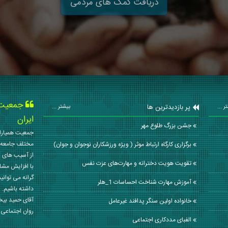
دریافت کمک های مردمی
جمعیت ه
پر بازدیدترین ها
ر ...
بیشتر ...
ایران
جشن بزرگ طلوع مهر
جمعیت همیاران
مختلف جامعه 
برگزاری کارگاه ارتباط موثر ( ویژه ورزشکاران نوجوان و جوان)
از آسیب های ا
تقویت هویت دخترانه و مهارت‌های عزت نفس
با افزایش مشا
گرانه می توانی
آموزش مهارت شناخت احساسات 1_هلر
داشته باشیم. 
آقای حمید بی
خانواده اولین سنگر پدافند غیرعامل
روان اجتماعی کشور در سال
الفبای مددکاری اجتماعی