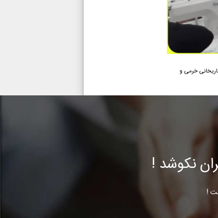
 افسانه ساریخانی خرمی و
ن نکوشد !
ت !