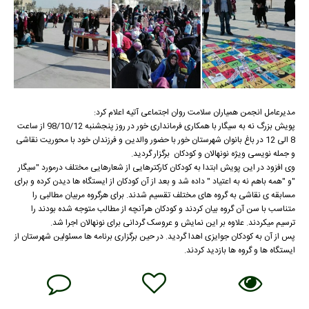
مدیرعامل انجمن همیاران سلامت روان اجتماعی آتیه اعلام کرد:
پویش بزرگ نه به سیگار با همکاری فرمانداری خور در روز پنجشنبه 98/10/12 از ساعت
8 الی 12 در باغ بانوان شهرستان خور با حضور والدین و فرزندان خود با محوریت نقاشی
و جمله نویسی ویژه نونهالان و کودکان برگزار گردید.
وی افزود در این پویش ابتدا به کودکان کارکترهایی از شعارهایی مختلف درمورد "سیگار
"و "همه باهم نه به اعتیاد " داده شد و بعد از آن کودکان از ایستگاه ها دیدن کرده و برای
مسابقه ی نقاشی به گروه های مختلف تقسیم شدند. برای هرگروه مربیان مطالبی را
متناسب با سن آن گروه بیان کردند و کودکان هرآنچه از مطالب متوجه شده بودند را
ترسیم میکردند. علاوه بر این نمایش و عروسک گردانی برای نونهالان اجرا شد.
پس از آن به کودکان جوایزی اهدا گردید. در حین برگزاری برنامه ها مسئولین شهرستان از
ایستگاه ها و گروه ها بازدید کردند.