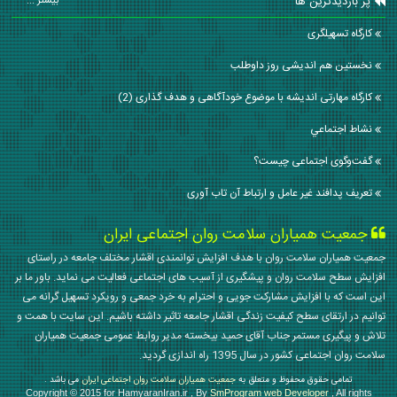
پر بازدیدترین ها
بیشتر ...
کارگاه تسهیلگری
نخستین هم اندیشی روز داوطلب
کارگاه مهارتی اندیشه با موضوع خودآگاهی و هدف گذاری (2)
نشاط اجتماعي
گفت‌وگوی اجتماعی چیست؟
تعریف پدافند غیر عامل و ارتباط آن تاب آوری
جمعیت همیاران سلامت روان اجتماعی ایران
جمعیت همیاران سلامت روان با هدف افزایش توانمندی اقشار مختلف جامعه در راستای
افزایش سطح سلامت روان و پیشگیری از آسیب های اجتماعی فعالیت می نماید. باور ما بر
این است که با افزایش مشارکت جویی و احترام به خرد جمعی و رویکرد تسهیل گرانه می
توانیم در ارتقای سطح کیفیت زندگی اقشار جامعه تاثیر داشته باشیم. این سایت با همت و
تلاش و پیگیری مستمر جناب آقای حمید بیخسته مدیر روابط عمومی جمعیت همیاران
سلامت روان اجتماعی کشور در سال 1395 راه اندازی گردید.
تمامی حقوق محفوظ و متعلق به
جمعیت همیاران سلامت روان اجتماعی ایران
می باشد .
Copyright © 2015 for HamyaranIran.ir , By
SmProgram web Developer
, All rights