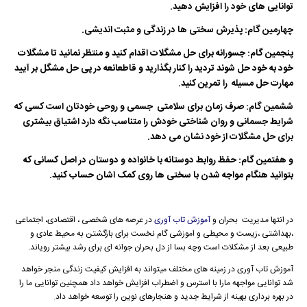
توانایی های خود را افزایش دهید.
چهارمین گام: پذیرش سختی ها در زندگی و مثبت اندیشی.
پنجمین گام: جسورانه برای حل مشگلات اقدام کنید و منتظر نمانید تا مشگلات
خود به خود حل شوند تردید را کنار بگذارید و قاطعانعه در پی حل مشگل بر آیید
مهارت حل مسیله را تمرین کنید.
ششمین گام: صرف زمان برای سلامتی جسمی و روحی خودتان است کسی که
شرایط جسمانی و روان شناختی خودش را متناسب نگه دارد اشتیاق بیشتری
برای حل مشگلات از خود نشان می دهد.
و هفتمین گام: حفظ روابط دوستانه با خانواده و دوستان در اصل کسانی که
بتوانید هنگام مواجه شدن با سختی ها روی کمک اشان حساب کنید.
در انتها مدیریت بحران و
آموزش تاب آوری
در عرصه های شخصی ، اقتصادی، اجتماعی
،بهداشتی ،زیست و محیطی و اموزشی گام نخست برای بازگشتن به محیط عادی و
طبیعی بعد از مشکلات است وچه بسا از دل بحران جوانه ای برای رشد بیشتر رویاند.
آموزش تاب آوری در زمینه های مختلف میتواند به افزایش کیفیت زندگی منجر خواهد
شد توانایی مواجهه مارا با استرس و اضطراب افزایش خواهد داد همچنین توانایی ما را
در بهره برداری بهینه از شرایط جدید و هنجارهای نوین را توسعه خواهد داد.