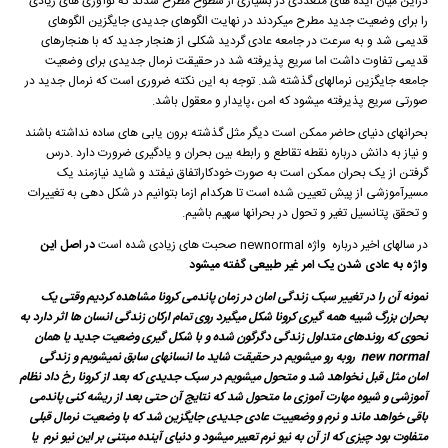
دراین میان ایده های متعددی در بسیاری از سطوح مطرح شدند که نوآوری های زیادی
را برای وضعیت جدید مطرح میکردند در نهایت الگوهای جدیدی جایگزین الگوهای
قدیمی شد و به سرعت در جامعه عادی گردید شکلی از هنجار جدید که با هنجارهای
قدیمی تفاوت داشت اما سریع پذیرفته شد در حقیقت نرمال جدیدی برای وضعیت
جامعه جایگزین نرمالهای گذشته شد. توجه به این نکته ضروری است که نرمال جدید در
صورتی سریع پذیرفته میشود که امن ،پایدار و معقول باشد.
بحرانهای دنیای حاضر ممکن است دیگر مثل گذشته برون یابی های ساده نداشته باشند
و نیاز به دانش درباره نقطه تقاطع و رابطه بین بحران و یادگیری ضرورت دارد .درس
گرفتن از یک بحران ممکن است به صورت خودکاراتفاق نیفتد و شاید نیازمند یک
مسیرآموزشی از پیش تعیین شده است تا هرکدام ازما بتوانیم در شکل دهی به تغییرات
و تحقق پتانسیل تغیر و تحول در بحرانها سهیم باشیم.
در سالهای اخیر درباره واژه newnormal صحبت های زیادی شده است
در اصل این
واژه به عادی شدن یک امر غیر طبیعی گفته میشود
نمونه آن را در تغییر سبک زندگی امان در زمان پاندمی کرونا مشاهده کردیم وقتی یک
بحران بزرگ شبیه همه گیری کرونا شکل میگیرد روی تمام ارکان زندگی انسان ها اثر دارد به
نحوی که روندهای متداول زندگی دگرگون شده و با شکل گیری وضعیت جدید یا همان
new normal روبه رو میشویم در حقیقت شاید ما انسانهای سابق نمیشویم و زندگی
امان مثل قبل نخواهد شد و متحول میشویم در سبک جدیدی که بعد از کرونا رخ داد نظام
آموزشی و شیوه مهارت آموزی ما متحول شد که نتایج آن حتی بعد از ریشه کنی پاندمی
باقی خواهد ماند و نرم و وضعییت عادی جدیدی جایگزین شد که با وضعیت نرمال قبلی
متفاوت بود چیزی که از آن به نیو نرم تعبیر میشود و دنیای آینده مبتنی بر این نیو نرم یا