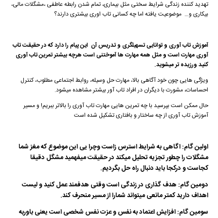
تهدید کننده زندگی شرایط سختی مثل بیماری، تمام شدن رابطه عاطفی ،مشگلات مالی،
بیکاری و… موضوعیت یافته اما چه کسانی تاب اوری بیشتری دارند؟
آموزش تاب آوری و توانایی تسهیلگری و تدریس آن این پیام را دارد که در حقیقت تاب
آوری مهارت است و مثل همه مهارت ها آموختنی است هرچه بیشتر تمرین تاب آوری
کنید ورزیده تر میشوید.
ویژگی هایی چون خود آگاهی بالا، مهارت حل وسیله، روابط اجتماعی مطلوب، کنترل
احساسات، مشورت با دیگران در افراد تاب آور بیشتر مشاهده میشود.
حال ممکن است بپرسید با چه تمرین هایی مهارت تاب آوری را بالاتر ببریم! و مسیر
آموزش تاب آوری از چه ساختار و بافتاری تشکیل شده است
اولین گام: اگاهی به شرایط استرس زاست وچرا یی این موضوع که مغز شما
مشگلات را چطور تجزیه تحلیل میکند در حقیقت میفهمید مشگل دقیقا
کجاست و درکجا باید دنبال راه حل بگردیم.
دومین گام: هدف گذاری در زندگی است وقتی هدفمند عمل کنید و لیست
اهداف دارید کمتر مانعی میتواند شمارا از مسیر منحرف کند.
سومین گام: افزایش اعتماد به نفس و عزت نفس شخصی است یعنی باوربه