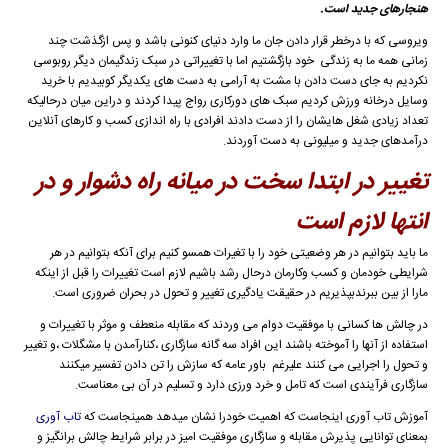
هنجارهای جدید است.
ویروسی که با درخطر قرار دادن جان ما وارد دنیای کنونی باشد و پس ازگذشت چند
زمانی همه ما به زندگی خود بازگشتیم اما با تغییراتی در سبک زندگیمان دیگر روبوسی
نکردیم به جای دست دادن با مشت به آرامی به دست های یکدیگر کوبیدیم با خرید
وسایل درخانه ورزش کردیم سبک های دورکاری رواج پیدا کردند و دراین میان درحالیکه
تعداد زیادی شغل هایشان را از دست دادند افرادی با راه اندازی کسب و کارهای آنلاین
درآمدهای جدید و میلیونی به دست آوردند.
تغییر در ابتدا سخت در میانه راه دشوار و در
انتها لازم است
ما باید بتوانیم در هر وضعیتی خود را با تغیرات همسو کنیم برای آنکه بتوانیم در هر
شرایطی خودمان و کسب وکارمان درحال رشد باشیم لازم است تغییرات را قبل از اینکه
مارا از بین ببرندبپذیریم در حقیقت یادگیری تغییر و تحول در بحران ضروری است.
در چالش ها کسانی با موفقیت دوام می وردند که مقابله منعطف و موثر با تغییرات و
استفاده از آنها را آموخته باشند این افراد سه گانه سازگاری ،کنارآمدن با مشگلات ،و تغییر
و تحول را اجرایی می کنند علیرغم باور عامه که سازش را تن دادن تفسیر میکنند
سازگاری فرآیندی است که تامل و خرد ورزی دارد و تسلیم در آن بی معناست.
آموزش تاب آوری اینجاست که اهمیت خودرا نشان میدهد همینجاست که
تاب آوری
بمعنای توانایی پذیرش مقابله و سازگاری موفقیت امیز در برابر شرایط چالش برانگیز و