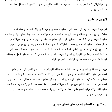
و پورنوگرافی که از طریق اینترنت مورد استفاده واقع می شود، اکنون از مسائل حاد به
شمار می رود.
انزوای اجتماعی
امروزه اینترنت در زندگی اجتماعی، جای دوستان و نزدیکان را گرفته و در حقیقت
جایگزین روابط دوستانه و فامیلی شده است. افرادی که ساعت ها وقت خود را در سایت
های اینترنتی می گذرانند بسیاری از ارزش های اجتماعی را زیر پا می نهند. چرا که فرد
دیگر فعالیت های اجتماعی خود را کنار گذاشته و به فعالیت های فردی روی می آورد.
“نتایج پژوهش شاندرز نشان داد که استفاده زیاد از اینترنت با پیوند ضعیف اجتماعی
مرتبط است. برعکس کاربرانی که از اینترنت کمتر استفاده می کنند، به طور قابل ملاحظه
ای با والدین و دوستانشان ارتباط بیشتری دارند.
بررسی محققان نشان می دهد شاید هیچگاه کاربران اینترنت از افسردگی و انزوای
اجتماعی خود آگاه نباشند و در صورت آگاهی آنرا تایید نکنند اما ماهیت کار با اینترنت
چنان است که فرد را در خود غرق می کند. پژوهش های انجام شده حاکی است دنیای
اجتماعی در آینده دنیای منزوی باشد چرا که اینترنت با توجه به رشدی که دارد و جذابیت
های کاذبی که برای نوجوانان ایجاد می کند آنها را به خود معتاد ساخته و جانشین
والدین می شود.
پيشگيری و كاهش آسيب های فضای مجازی