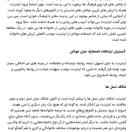
از چالش های فرا روی فرهنگ ها برخورد با این پدیده است. چون اساساً ورود اینترنت
همراه با ارزش های غربی، چالش های جدیدی را در کشورهای دیگر به وجود آورده است.
از آنجایی که برخی از عناصر موجود در این پدیده مغایر با فرهنگ خودی است، پس می
توان گفت اینترنت می تواند آسیب های زیادی را به همراه داشته باشد. مثلاً ورود
اینترنت در حوزه خانواده موجب تغییر نظام ارزشی در خانواده ها می شود. در یک مطالعه
تجربی نشان داده شد که استفاده جوانان از اینترنت موجب کاهش ارزش های خانواده
شده است.
گسترش ارتباطات نامتعارف میان جوانان
اینترنت به دلیل تسهیل ایجاد روابط دوستانه و عاشقانه، در زمینه های غیر اخلاقی بسیار
مورد توجه قرار گرفته، تا جایی که اینترنت موجب سهولت خیانت در روابط زناشویی و
ایجاد روابط نامشروع می شود.
شکاف نسل ها
اینترنت شکاف میان نسل ها را بیشتر کرده است و اکنون شکاف میان نسل دوم و سوم
علاقمند به اینترنت نیز آشکار شده، به گونه ای که هیچ یک زبان دیگری را نمی فهمند.
امروزه با ورود وسايل و تکنولوژي‌هاي جديد به عرصه خانواده‌ها شاهد اين هستيم که
والدين و فرزندان ساعت‌هاي متمادي در کنار يکديگر مي‌نشينند، بدون آنکه حرفي براي
گفتن داشته باشند. ما ديگر کمتر نشانه‌هايي از آن نوع خانواده‌هايي را داريم که والدين
وفرزندان دور هم نشسته و درباره موضوعات مختلف خانوادگي و کاري با هم گفتگو کرده