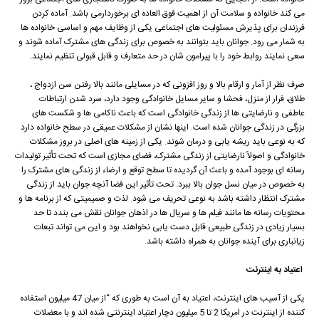
می کند خانواده و سلامت آن از اهمیت فوق العاده ای برخوردارمی باشد. آماده کردن
فرزندان برای پذیرش مسئولیت های اجتماعی یکی از وظایف مهم و اساسی خانواده ها
به شمار می رود. جوانان باید بتوانند به خصوص برای زندگی های مشترک آماده شوند و
سعی نمایند روابط خود را با پیرامون شان در حد متعارف و قابل قبولی تنظیم نمایند.
صرف نظر از آمار و ارقام بالا و روز افزونی که در مسایلی مانند بالا رفتن سن ازدواج ،
طلاق، فرار از منزل، فحشا و سایر مسایل خانوادگی وجود دارد، سرد شدن ارتباطات
عاطفی و نارضایتی ها از زندگی خانوادگی است که باعث ناکامی ها و شکست های
بزرگی در زندگی جوانان شده است. اینها نشان از مشکلات عمیقی در سطح خانواده دارد
که به نوعی باید ریشه یابی و درمان شوند. یکی از زمینه های اصلی در بروز مشکلات
خانوادگی و اصولاً نارضایتی از زندگی مشترک، فضای مجازی است که تحت تأثیر تولیدات
رسانه ای بوجود آمده و باعث آن گردیده تا سطح توقع و ارضاء از زندگی های مشترک را
به خصوص در میان نسل جوان بالا ببرد. تحت تأثیر این فضا آنچه جوان باید از زندگی
مشترک انتظار داشته باشد به نوعی تحریف می شود. لذت و صمیمیتی که از برنامه ها و
محتویات رسانه ها مانند فیلم ها و سریال ها در اذهان جوانان نقش می بندد تا حد
بسیار زیادی در زندگی طبیعی قابل دست یابی نخواهند بود و این می تواند تبعات
زیانباری برای آینده جوانان به همراه داشته باشد.
اعتیاد به اینترنت
یکی از آسیب های اینترنت، اعتیاد به آن است به طوری که “از میان 47 میلیون استفاده
کننده از اینترنت در امریکا 2 تا 5 میلیون دچار اعتیاد اینترنتی شده اند و با معضلات