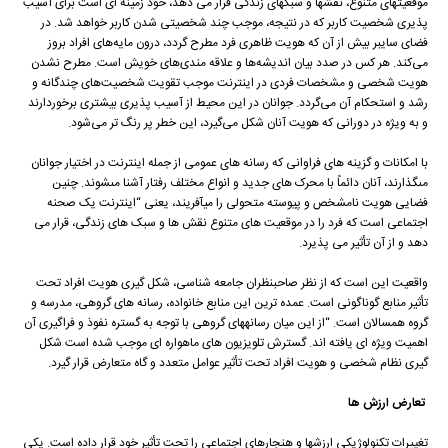
موقعیت‏هاى متنوع، نقش‏ها و سبک‏هاى زندگى قرار مى دهد، خود زمینه ای است برای آسیب
پذیری شخصیت کاربر که در نتیجه، موجب چند شخصیتی شدن کاربر خواهد شد. در
فضای سایبر بیش از آن که هویت ظاهری فرد مطرح گردد، درون مایه‌های افراد بروز
می‌کند. هر کس در صدد بیان اندیشه‌ها و علاقه مندی‌های خویش است. مطرح نشدن
هویت شخصی و مشخصات فردی در اینترنت موجب تقویت شخصیت‌های چندگانه و
رشد و استحکام آن می‌گردد. جوانان در این محیط از آسیب پذیری بیشتری برخوردارند
و به ویژه در دورانی که هویت آنان شکل می‌گیرد، این خطر پر رنگ تر می‌شود.
با امکانات و گزینه ‏هاى فراوانى که رسانه‏ هاى عمومى از جمله اینترنت در اختیار جوانان
مى‏گذارند، آنان دائماً با محرک‏ هاى جدید و انواع مختلف رفتار آشنا مى‏شوند. چنین
فضایى هویت نامشخص و پیوسته متحولى را میآفریند، یعنی “اینترنت یک صحنه
اجتماعی است که فرد را در موقعیت های متنوع نقش ها و سبک های زندگی، قرار می
دهد و از آن تأثیر می پذیرد.
واقعیت این است که از نظر صاحبنظران جامعه شناسی، شکل گیری هویت افراد تحت
تأثیر منابع گوناگونی است. عمده ترین این منابع خانواده، رسانه های گروهی، مدرسه و
گروه همسالان است. “از این میان رسانههای گروهی با توجه به گستره نفوذ و فراگیری آن
اهمیت ویژه ای یافته اند. گسترش تلویزیون های ماهواره ای موجب شده است شکل
گیری نظام شخصی و هویت افراد تحت تأثیر عوامل متعدد و گاه متعارض قرار گیرد.
تعارض ارزش ها
تغییرات تکنولوژیکی ارزشها و هنجارهای اجتماعی را تحت تأثیر خود قرار داده است. یکی