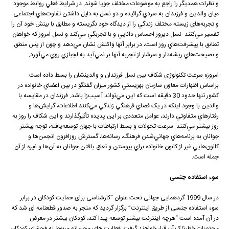
و نظرات همديگر را راجع به موضوعات مختلف جويا شوند. در شرايط فعلي روابط موجود
ميان والدين و فرزندان به سردي گرائيده و دو نسل به دليل داشتن تفاوت‌هاي اجتماعی
و تجربه‌هاي زيسته مختلف زندگي را از ديدگاه خود نگريسته و مطابق با بينش خود آن را
تفسير مي‌کنند. نسل ديروز احساس دانايي و با تجربگي مي‌کند و نسل امروز که خواهان
تطابق با پيشرفت‌هاي روز است، در برابر آنها واکنش نشان مي‌دهد و چون از پس منطق
و نصيحت‌هاي ريشه‌دار و سرشار از تجربه آنها بر نمي‌آيد به لجبازي روي مي‌‌آورد.
امروزه سرعت تکنولوژي شکاف بين نسل فرزندان و والدينشان را بسط داده است.
براساس اظهارات معاون سازمان بهزيستي کشور ميزان گفتگو در بين اعضاي خانواده در
کشور تنها حدود 30 دقيقه است که اين مي‌تواند آسيب‌زا باشد. فرزندان در مقايسه با
والدين با وجود اينکه در يک فضاي فرهنگي زندگي مي‌کنند اطلاعات، گرايش‌ها و
رفتارهاي متفاوتي دارند، عوامل متعددي بر اين پديده تأثيرگذارند و اين شکاف را روز به
روز بيشتر مي‌کنند. سرعت تحولات و بسط ارتباطات با جهان توسعه‌يافته، توجه بيشتر
جوانان به برنامه‌هاي جهاني‌شدن فرهنگ، رسانه‌ها، گسترش روزافزون انجمن‌ها و
کانون‌هايي غير از کانون خانواده براي پيوستن و تعلق يافتن جوانان به آن‌ها و غيره از آن
جمله است.
سوء استفاده جنسی
در سال 1999 گردهمایی جهانی تحت عنوان “کارشناسی برای حمایت کودکان در برابر
سوء استفاده جنسی از طریق اینترنت” برگزار گردید که منجر به صدور قطعنامه ای شد که
در آن آمده است “هرچه اینترنت بیشتر توسعه پیدا کند، کودکان بیشتر در معرض
محتویات خطرناک آن قرار خواهند گرفت. فعالیت های محرمانه مربوط به فحشای کودکان