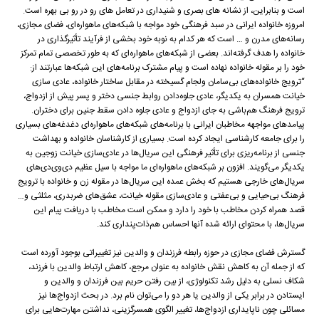
است و بنابراین، از نشانه های بصری و شنیداری در تعامل های رو در رو بی بهره است.
امروزه خانواده ایرانی در سبد فرهنگی خود مواجه با شبکه‌های ماهواره‌ای، فضای مجازی،
رسانه‌های مدرن و … است که هر کدام به نوبه خود بخشی از فرآیند تأثیرگذاری در
خانواده را هدف گرفته‌اند. بعضی از شبکه‌های ماهواره‌ای که به طور تخصصی تمام تمرکز
خود را بر مقوله خانواده نهاده است و پیام مشترک برنامه‌های این شبکه‌ها عبارتند از:
“ترویج خانواده‌های بی‌سامان ولجام گسیخته در مقابل ساختار خانواده، عادی سازی
خیانت همسران به یکدیگر، عادی جلوه‌دادن روابط جنسی دختر و پسر پیش از ازدواج،
ترویج فرهنگ هم‌باشی به جای ازدواج و عادی جلوه‌ دادن سقط جنین برای دختران.
پیامدهای مواجهه مخاطبان ایرانی با برنامه‌های شبکه‌های ماهواره‌ای دغدغه‌های بسیاری
را برای جامعه کار‌شناسی ایجاد کرده است. بسیاری از کار‌شناسان خانواده و بهداشت
جنسی از برنامه‌ریزی برای تأثیر فرهنگی این سریال‌ها در عادی‌سازی خیانت زوجین به
یکدیگر می‌گویند. افزون بر شبکه‌های ماهواره‌ای ما مواجه با سیل عظیم دی‌وی‌دی‌های
سریال‌های خارجی هستیم که بخش عمده این سریال‌ها در مقوله زن و خانواده با ترویج
فرهنگ بی‌حیایی و بی‌عفتی و عادی‌سازی مقوله خیانت، عشق‌های ضربدری، مثلثی و…
قصد همراه کردن مخاطب با خود را دارد و ممکن است مخاطب با دریافت پیام این
سریال‌ها، با محتوای ارائه شده آنها احساس هم‌ذات‌پنداری ‌کند.
گسترش فضای مجازی در حوزه رابطه فرزندان و والدین نیز تغییراتی بوجود آورده است
که از جمله آن به کاهش نقش خانواده به عنوان مرجع، کاهش ارتباط والدین با فرزند،
شکاف نسلی به دلیل رشد تکنولوژی، از بین رفتن حریم بین فرزندان و والدین و
ایستادن در برابر یکی از والدین یا هر دو را می‌توان نام برد. در بحث ازدواج‌ها نیز
مسائلی چون ناپایداری ازدواج‌ها، تغییر الگوی همسرگزینی، نداشتن مهارت‌هایی برای