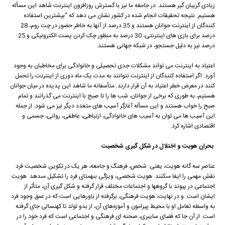
زیادی گریبان گیر هستند. در جامعه ما نیز با گسترش روزافزون اینترنت شاهد این مسأله
هستیم. نتیجه تحقیقات انجام شده در کشور نشان می دهد که “بیشترین استفاده
کنندگان از اینترنت جوانان هستند و 35 درصد از آنها به خاطر حضور در چت روم، 28
درصد برای بازی های اینترنتی، 30 درصد به منظور چک کردن پست الکترونیکی و 25
درصد نیز به دلیل جستجو، در شبکه جهانی هستند.
اعتیاد به اینترنت می تواند مشکلات جدی تحصیلی و خانوادگی برای مخاطبان به وجود
آورد. اگر استفاده کنندگان از اینترنت نتوانند به مدت یک ماه دوری از اینترنت را تحمل
کنند در معرض خطر اعتیاد به آن قرار دارند. متأسفانه ما شاهد این پدیده در میان جوانان
هستیم، به طوری که برخی از جوانان، شب ها را تا صبح با اینترنت می گذرانند و تمام
صبح را خواب هستند و این مسأله آغازگر آسیب های متعدد دیگر نیز می شود. از جمله
این آسیب ها می توان به آسیب های خانوادگی، ارتباطی، عاطفی، روانی، جسمی و
اقتصادی اشاره کرد.
بحران هویت و اختلال در شکل گیری شخصیت
عناصر سه گانه هویت، یعنی: شخص، فرهنگ و جامعه، هر یک در تکوین شخصیت فرد
نقش مهمى را ایفا مى‏کنند. هویت شخصى، ویژگى بى‏همتاى فرد را تشکیل مى‏دهد. هویت
اجتماعى در پیوند با گروه‏ها و اجتماعات مختلف قرار گرفته و شکل گیری آن، متأثر از
ایشان است. و در نهایت، هویت فرهنگی، برگرفته از باورهایی است که در عمق وجود فرد
به واسطه تعامل او با محیط پیرامون و آموزه‌های آن، از بدو تولد تا کهنسالی جای گرفته
است. از آن جا که فضای سایبری، صحنه ای فرهنگى و اجتماعى است که فرد خود را در