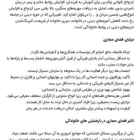
ازدواج ناتوانی والدین برای آموزش به فرزندان، افزایش روابط دختر و پسر در زمان
نامزدی بدون عقد، تمایل به دریافت مهریه‌های سنگین، بالا رفتن سن ازدواج و افزایش
تنوع‌طلبی جنسی مردان و … را می‌توان اشاره کرد. تغییراتی که در حوزه دینی در جامعه
رخ داده، کاهش آموزه‌های دینی در خانواده، دوری خانواده از شریعت، کم‌رنگ‌شدن
حریم‌های دینی در روابط خانوادگی است.
مزایای فضای مجازی
اینکه فاصله، مانع انجام کار موسسات، همکاری‌ها و کنفرانس‌ها نگردد.
به حداقل رساندن آمار بلایای فیزیکی از قبیل آتش‌سوزی‌ها، انفجار بمب‌ها و زلزله‌ها یا
سایر حوادث مخرب مانند
اعتصاب‌ها زیرا دیگر فعالیت ها در یک محوطه یا سازمان متمرکز نیستند.
تأکید روزافزون بر جنبه انسانی کار زیرا با تاکید بر مهارتهای انسانی و فکری در محیط
کاز غیر متمرکز کارهای فیزیکی و خدماتی به حداقل می رسد.
بهبود شاخص بهره ‌وری در مقیاس فردی ، سازمانی و اجتماعی
کاهش هزینه‌های فضاهای اداری، زیرا انواع متنوعی از کارگران منعطف معرفی می‌شود.
مزایای زیست محیطی، زیرا افراد کمتری در حال تردد به محل کار هستند.
کیفیت و تسهیلات بیشتر برای مشتری: امکان دریافت خدمات در هر زمان
تاثیر فضای مجازی در نارضایتی های خانوادگی
یکی از بزرگترین مسائل اجتماعی که جوامع امروزی به آن مبتلا می باشند ضعف بنیاد
خانواده است. از آنجایی که مشکلات خانواده ها به صورت ناهنجاری های اجتماعی بروز