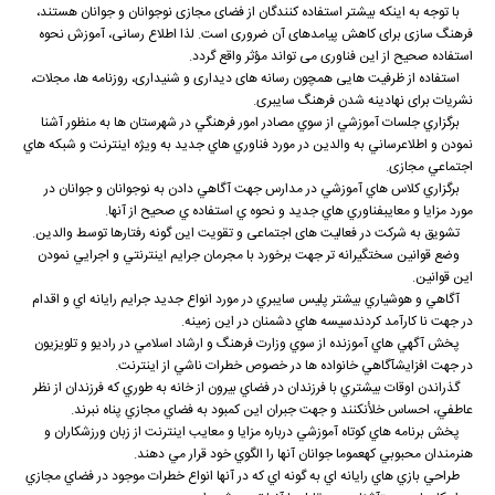
با توجه به اینکه بیشتر استفاده کنندگان از فضای مجازی نوجوانان و جوانان هستند،
فرهنگ سازی برای کاهش پیامدهای آن ضروری است. لذا اطلاع رسانی، آموزش نحوه
استفاده صحیح از این فناوری می تواند مؤثر واقع گردد.
استفاده از ظرفیت هایی همچون رسانه های دیداری و شنیداری، روزنامه ها، مجلات،
نشریات برای نهادینه شدن فرهنگ سایبری.
برگزاري جلسات آموزشي از سوي مصادر امور فرهنگي در شهرستان ها به منظور آشنا
نمودن و اطلاعرساني به والدين در مورد فناوري هاي جديد به ويژه اينترنت و شبكه هاي
اجتماعي مجازی.
برگزاري كلاس هاي آموزشي در مدارس جهت آگاهي دادن به نوجوانان و جوانان در
مورد مزايا و معايبفناوري هاي جديد و نحوه ي استفاده ي صحيح از آنها.
تشویق به شرکت در فعالیت های اجتماعی و تقویت این گونه رفتارها توسط والدین.
وضع قوانين سختگيرانه تر جهت برخورد با مجرمان جرايم اينترنتي و اجرايي نمودن
اين قوانين.
آگاهي و هوشياري بيشتر پليس سايبري در مورد انواع جديد جرايم رايانه اي و اقدام
در جهت نا كارآمد كردندسيسه هاي دشمنان در اين زمينه.
پخش آگهي هاي آموزنده از سوي وزارت فرهنگ و ارشاد اسلامي در راديو و تلويزيون
در جهت افزايشآگاهي خانواده ها در خصوص خطرات ناشي از اينترنت.
گذراندن اوقات بيشتري با فرزندان در فضاي بيرون از خانه به طوري كه فرزندان از نظر
عاطفي، احساس خلأنكنند و جهت جبران اين كمبود به فضاي مجازي پناه نبرند.
پخش برنامه هاي كوتاه آموزشي درباره مزايا و معايب اينترنت از زبان ورزشكاران و
هنرمندان محبوبي كهعموما جوانان آنها را الگوي خود قرار مي دهند.
طراحي بازي هاي رايانه اي به گونه اي كه در آنها انواع خطرات موجود در فضاي مجازي