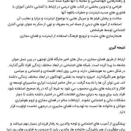
و راهكارهايي جهتآشنايي و مقابله با آنها تعبيه شده است.
طراحي و تدوين بخشي در كتاب هاي درسي در ارتباط با آشنايي دانش آموزان با
فناوري هاي جديد،اينترنت و خطرات بالقوه آنها.
ساخت و پخش فيلم ها و سريال هايي با موضوع اينترنت و مزايا و معايب آن.
استفاده از آموزه هاي ديني از جمله امر به معروف و نهي از منكر به عنوان نوعي كنترل
اجتماعي توسط هرشخص.
هنجارسازي هاي مثبت و ترويج فرهنگ استفاده از اينترنت و فضاي مجازی.
نتیجه گیری
ارتباط از طریق فضای مجازی در سال های اخیر جایگاه قابل توجهی در بین نسل جوان
جامعه ما پیدا کرده است. شبکه های اجتماعی در ابعاد مختلف زندگی افراد تأثیر گذارند.
در شکل دهی به هویتنقش دارند و حتی روی ابعاد اقتصادی و اجتماعی و سیاسی
جوامع هم تأثیرگذارند. امروزه با توجه به نقشی کهتاکنون در ابعاد مختلف زندگی داشته
اند، نمی توان آن ها را نادیده گرفت. در حال حاضر اينترنت ابزاري مناسببراي توسعه ي
افكار و انديشه هاي بشري محسوب مي شود به شرط آن كه در راه صحيح استفاده شود.
افراد بايد براي ورود به دنياي مجازي اطلاعات كافي در اختيار داشته باشند تا دچار
مشكلات مالي و اجتماعي نشوند. ارتباطات سالم در فضاي مجازي و لزوم هوشياري
جوانان و خانواده ها نسبت به تهديدات فضاي سايبري در درجهي نخست اولويت قرار
دارد.
پيشگيري از آسيب هاي اجتماعي و توجه والدين به رفتار فرزندان بسيار مهم ميباشد و
براي جلوگيري از هم پاشيدگي خانواده ها، والدين بايد تا حدودي به فناوري هاي روز دنيا