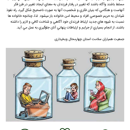
مسلط باشند وآگاه باشند كه تغيير در رفتار فرزندان به معناي ايجاد تغيير در طرز فكر
آنهاست و هنگامي كه بنيان فكري و شخصيت آنها به صورت ناصحيح شكل گيرد، راه نفوذ
شيادان به حريم خصوصي افراد و محيط امن خانواده باز ميشود. لذا، چنانچه خانواده ها
نسبت به شيوه هاي جديد ارتباط فرزندان خود آگاهي و شناخت كافي و لازم را داشته
باشند، از انجام بسياري از جرايم و ارتباطات پنهاني آنان جلوگيري به عمل مي آيد.
جمعیت همیاران سلامت استان چهارمحال وبخیتاری