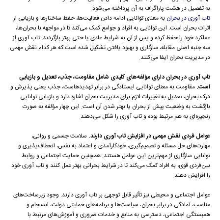
به تفصیل در هشت پاراگراف به آن پرداخته می‌شود.
تاب آوری در بحران
به معنای توانایی ادامه دادن فعالیت‌ها، حفظ ساختارها و بازیابی از
اثرات بحران است. این توانایی به افراد و جوامع کمک می‌کند تا در مواجهه با بحران‌ها،
عملکرد خود را حفظ کرده و پس از آن به شرایط عادی یا حتی بهتر بازگردند. تاب آوری از
سه جنبه اصلی مقابله، سازگاری و بهبود یافتن تشکیل شده است که هر کدام نقش مهمی
در مدیریت بحران ایفا می‌کنند.
تاب آوری در بحران دارای مؤلفه‌های کلیدی شامل مقاومت، جذب، تعدیل و بازیابی
است
.
مقاومت به معنای توانایی ایستادگی در برابر تهدیدهاست، جذب یعنی پذیرش و
درک بحران، تعدیل به تغییرات لازم برای مدیریت بحران اشاره دارد و بازیابی توانایی
بازگشت به وضعیت پیش از بحران یا بهتر شدن آن است. این چهار مؤلفه به صورت
زنجیره‌ای به هم مرتبط بوده و تاب آوری را شکل می‌دهند.
عوامل فردی نقش مهمی در افزایش تاب آوری دارند
.
سلامت جسمی و روانی،
مهارت‌های حل مسئله و تصمیم‌گیری، خودکارآمدی و اعتماد به نفس، انعطاف‌پذیری و
توانایی سازگاری از مهم‌ترین این عوامل هستند. همچنین حمایت اجتماعی و روابط
بین‌فردی قوی، به افراد کمک می‌کند تا در شرایط بحرانی بهتر عمل کنند و تاب آوری خود
را افزایش دهند.
عوامل اجتماعی و محیطی نیز تأثیر قابل توجهی بر تاب آوری دارند. وجود زیرساخت‌های
مناسب، آمادگی در برابر بحران، سیاست‌ها و برنامه‌های حمایتی دولت، انسجام و
همبستگی اجتماعی، دسترسی به منابع و خدمات ضروری و آموزش‌های مرتبط با