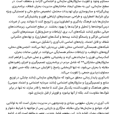
مستلزم وجود و تقویت سازوکارهای سازمانی و اجتماعیِ کارآمد و منعطف است. در
سطح سازمانی، این به معنای ایجاد ساختارهای مدیریت بحران شفاف، برنامه‌ریزی
پیش‌گیرانه و سناریوسازی برای تهدیدات محتمل، تخصیص منابع مالی و لجستیکی ویژه
برای شرایط اضطراری، و طراحی سیستم‌های ارتباطی قوی و پشتیبان‌گیر است.
سازمان‌ها باید فرهنگ یادگیری و انطباق‌پذیری را ترویج کنند تا بتوانند پس از ضربات،
درس‌آموخته‌ها را تحلیل و فرآیندها را بهبود بخشند. در سطح اجتماعی، زیرساخت‌های
حیاتی مقاوم (مانند شبکه‌های آب، برق، ارتباطات و حمل‌ونقل)، سیستم‌های تأمین
اجتماعی فراگیر و پاسخگو (مانند بیمه‌ها و کمک‌های اضطراری)، و نهادهای حکمرانی
شفاف و قابل اعتماد، پایه‌های اساسی تاب‌آوری را تشکیل می‌دهند.
شبکه‌های همبستگی اجتماعی محلی نقش بی‌بدیلی ایفا می‌کنند؛ انجمن‌های محلی،
گروه‌های داوطلب، و ارتباطات محکم همسایگی می‌توانند در اولین ساعات بحران،
کمک‌رسانی فوری را سازماندهی کرده و پشتیبانی عاطفی و عملی حیاتی را فراهم کنند.
سازوکارهای مشارکتی** که شامل مردم در برنامه‌ریزی، تصمیم‌گیری و اجرای راهبردهای
مقابله با بحران می‌شود، نه تنها اثربخشی پاسخ را افزایش می‌دهد، بلکه حس تعلق و
مسئولیت‌پذیری جمعی را تقویت می‌کند.
تاب‌آوری پایدار زمانی محقق می‌شود که سازوکارهای سازمانی (مانند چابکی در توزیع
منابع و تصمیم‌گیری) و سازوکارهای اجتماعی (مانند سرمایه اجتماعی و اعتماد عمومی)
به‌طور هماهنگ و تقویت‌کننده یکدیگر عمل کنند تا جامعه را قادر سازند نه تنها در برابر
شوک‌ها مقاومت کند، بلکه از آنها بیاموزد و قوی‌تر از قبل بازسازی شود.
تاب آوری در بحران، مفهومی بنیادی و چندوجهی در مدیریت بحران است که به توانایی
افراد، جوامع و سازمان‌ها برای مقابله، سازگاری و بازیابی پس از مواجهه با شرایط دشوار و
تهدیدهای بحران اشاره دارد. این مفهوم شامل چندین عنصر و مؤلفه است که در ادامه