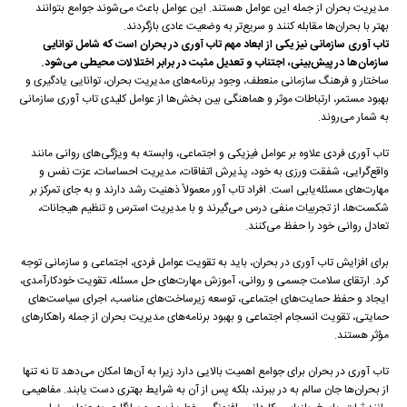
مدیریت بحران از جمله این عوامل هستند. این عوامل باعث می‌شوند جوامع بتوانند
بهتر با بحران‌ها مقابله کنند و سریع‌تر به وضعیت عادی بازگردند.
تاب آوری سازمانی نیز یکی از ابعاد مهم تاب آوری در بحران است که شامل توانایی
سازمان‌ها در پیش‌بینی، اجتناب و تعدیل مثبت در برابر اختلالات محیطی می‌شود
.
ساختار و فرهنگ سازمانی منعطف، وجود برنامه‌های مدیریت بحران، توانایی یادگیری و
بهبود مستمر، ارتباطات موثر و هماهنگی بین بخش‌ها از عوامل کلیدی تاب آوری سازمانی
به شمار می‌روند.
تاب آوری فردی علاوه بر عوامل فیزیکی و اجتماعی، وابسته به ویژگی‌های روانی مانند
واقع‌گرایی، شفقت ورزی به خود، پذیرش اتفاقات، مدیریت احساسات، عزت نفس و
مهارت‌های مسئله‌یابی است. افراد تاب آور معمولاً ذهنیت رشد دارند و به جای تمرکز بر
شکست‌ها، از تجربیات منفی درس می‌گیرند و با مدیریت استرس و تنظیم هیجانات،
تعادل روانی خود را حفظ می‌کنند.
برای افزایش تاب آوری در بحران، باید به تقویت عوامل فردی، اجتماعی و سازمانی توجه
کرد. ارتقای سلامت جسمی و روانی، آموزش مهارت‌های حل مسئله، تقویت خودکارآمدی،
ایجاد و حفظ حمایت‌های اجتماعی، توسعه زیرساخت‌های مناسب، اجرای سیاست‌های
حمایتی، تقویت انسجام اجتماعی و بهبود برنامه‌های مدیریت بحران از جمله راهکارهای
مؤثر هستند.
تاب آوری در بحران برای جوامع اهمیت بالایی دارد زیرا به آن‌ها امکان می‌دهد تا نه تنها
از بحران‌ها جان سالم به در ببرند، بلکه پس از آن به شرایط بهتری دست یابند. مفاهیمی