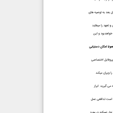
ل بعد به توصیه های
و تعهد را میطلبد
 خواهدبود و این
ولا امکان دستیابی
 پروفایل اختصاصی
ا ویران میکند
 می گیرید.
ابراز
 است تدافعی عمل
 حل نمیکند
در مورد