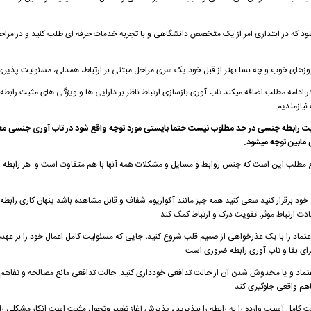
یشود که در ابتداری امر از یک متخصص دانشگاهی و با تجربه خدمات حرفه ای طلب کنید و در مراح
روزهای خوب و چه بسا بهتر از قبل خود یک سری مراحل مبتنی بر ارتباط، همدلی، مسئولیت پذیری 
 ادامه مطلب اضافه میکند
تاب آوری بازسازی ارتباط ناظر بر دارایی ها و ویژگی های مثبت رابطه
نیازمندیم.
یت رابطه جنسی در حد مطلوب نیست حتما بایستی مورد توجه واقع شود در تاب آوری جنسی معم
مابین توجه میشود.
واقع مطلب این است که جنس روابط و مسایل و مشکلات همه آنها با هم متفاوت است و هر رابطه
 خود برقرار کنید سعی کنید همه چیز مانند آکواریوم شفاف و قابل مشاهده باشد پنهان کاری رابطه ر
ت ارتباط موثر، تقویت درک و ارتباط کمک کند.
عتماد را با یک عذرخواهی از صمیم قلب شروع کنید، جایی که مسئولیت کامل اعمال خود را بر عهده
برای بقا و تاب آوری رابطه ضروری است
ماد و یا مخدوش شدن آن از حالت تدافعی خودداری کنید.
حالت تدافعی مانع مصالحه و تفاهم
فاهم واقعی جلوگیری کند
.
ت کامل آسیب وارده را به رابطه را بپذیرید ، پذیرش آغاز تغییر وتحول مثبت است انکار مشکلی را