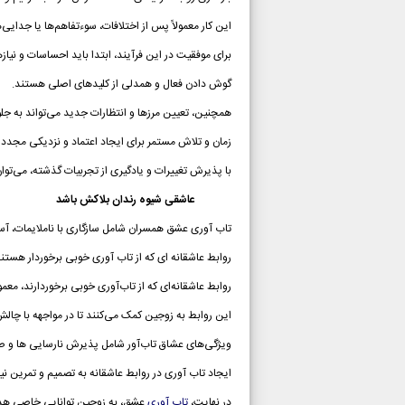
این کار معمولاً پس از اختلافات، سوءتفاهم‌ها یا جدایی‌
برای موفقیت در این فرآیند، ابتدا باید احساسات و نیاز
گوش دادن فعال و همدلی از کلیدهای اصلی هستند.
همچنین، تعیین مرزها و انتظارات جدید می‌تواند به جل
زمان و تلاش مستمر برای ایجاد اعتماد و نزدیکی مجد
با پذیرش تغییرات و یادگیری از تجربیات گذشته، می‌توان
عاشقی شیوه رندان بلاکش باشد
تاب آوری عشق همسران شامل سازگاری با ناملایمات، آس
روابط عاشقانه ای که از تاب آوری خوبی برخوردار هستند 
روابط عاشقانه‌ای که از تاب‌آوری خوبی برخوردارند، معمولاً
این روابط به زوجین کمک می‌کنند تا در مواجهه با چالش‌
ویژگی‌های عشاق تاب‌آور شامل پذیرش نارسایی ها و صدم
ایجاد تاب آوری در روابط عاشقانه به تصمیم و تمرین نیا
در نهایت،
تاب آوری
عشق، به زوجین توانایی خاصی هدیه