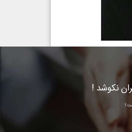
ن نکوشد !
ت !