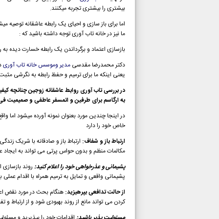
بیشتری را بیشتری تجربه میکنند.
اما برای باز سازی و احیای یک رابطه عاشقانه توصیه م
ما نیز در خانه تاب آوری توجه داشته باشید که :
بازسازی اعتماد و برگرداندن یک رابطه خسارت دیده به 
دکتر محمدرضا مقدسی
مدیر وموسس خانه تاب آوری
در
یعنی اینکه ما برای ترمیم و حفظ رابطه به نگرشی مثبت 
در بررسی تاب آوری روابط عاشقانه زوجین چنانچه کیف
به ارگاسم برای طرفین و اتمسفر عاطفی و صمیمیت فی 
در اینجا چندین مورد بعنوان نمونه آورده میشود اما 
خاص خود را دارد
ارتباط باز و شفاف:
ارتباط باز و صادقانه با شریک زندگی
مکالمات منظم و بدون حواس پرتی می تواند به ایجاد عاد
پشیمانی و عذرخواهی خود را اعلام کنید:
روند بازسازی ا
پشیمانی واقعی و تمایل به ترمیم همراه با اقدام عملی 
از حالت تدافعی بپرهیزید:
هنگام بحث در مورد نقض اعت
کردن می تواند مانع از روند بهبودی شود و از ارتباط و ت
مسئولیت پذیر باشید:
اقدامات خود را بپذیرید و مسئولی