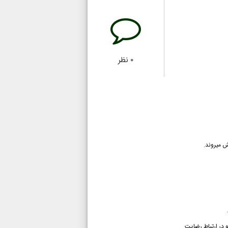
۰
نظر
ش میروند.
.
 در ارتباط رضایت