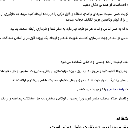
 به احساسات او همدلی نشان دهید
.
 تقویت حس امنیت، مرزهای واضح، شفاف و قابل درکی را در رابطه ایجاد کنید.مرزها به جلوگیری از ن
را از ابهام ونامعین بودن تکالیف نجات میدهد.
که به صبر، تلاش و ثبات هر دو طرف نیاز دارد
به سفر شفا و بازسازی رابطه متعهد بمانید
ک می توانند در جهت بازسازی اعتماد، تقویت تفاهم و ایجاد یک پیوند قوی تر بر اساس صداقت، 
فظ کیفیت رابطه جنسی و عاطفی شناخته می‌شود.
 بحران‌ها اشاره دارد و می‌تواند از طریق بهبود مهارت‌های ارتباطی، مدیریت استرس و حل تعارضا
ازهای یکدیگر را بهتر درک کنند و در زمان‌های دشوار، حمایت عاطفی بیشتری ارائه دهند.
یت
رابطه جنسی
را نیز بهبود می‌بخشد.
 کاهش طلاق عاطفی منجر شود، زیرا زوجین با توانایی بیشتری به حل مشکلات پرداخته و از یکدی
شقانه
ق و پویا بین دو نفر در طول زمان است.